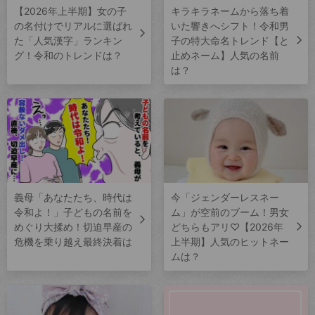
【2026年上半期】女の子
キラキラネームから落ち着
の名付けでリアルに選ばれ
いた響きへシフト！令和男
た「人気漢字」ランキン
子の特大命名トレンド【と
グ！令和のトレンドは？
止めネーム】人気の名前
は？
義母「あなたたち、時代は
今「ジェンダーレスネー
令和よ！」子どもの名前を
ム」が空前のブーム！男女
めぐり大揉め！切迫早産の
どちらもアリ♡【2026年
危機を乗り越え最終決着は
上半期】人気のヒットネー
ムは？