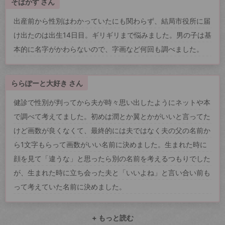
そばかす さん
出産前から性別はわかっていたにも関わらず、結局市役所に届
け出たのは出生14日目。ギリギリまで悩みました。男の子は基
本的に名字がかわらないので、字画など何回も調べました。
ららぽーと大好き さん
健診で性別が判ってから夫が時々思い出したようにネットや本
で調べて考えてました。初めは潤とか翼とかがいいと言ってた
けど画数が良くなくて、最終的には夫ではなく夫の父の名前か
ら1文字もらって画数がいい名前に決めました。生まれた時に
顔を見て「違うな」と思ったら別の名前を考えるつもりでした
が、生まれた時に立ち会った夫と「いいよね」と言い合い前も
って考えていた名前に決めました。
+ もっと読む