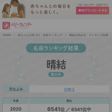
HOME
赤ちゃんの名づけ・名前ランキング
晴結の読み方・ランキング結果
名前ランキング結果
晴結
男の子
主なよみ
ひゆう
年度
順位
6541
2020
位 ／ 6541位中