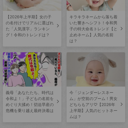
【2026年上半期】女の子
キラキラネームから落ち着
の名付けでリアルに選ばれ
いた響きへシフト！令和男
た「人気漢字」ランキン
子の特大命名トレンド【と
グ！令和のトレンドは？
止めネーム】人気の名前
は？
義母「あなたたち、時代は
今「ジェンダーレスネー
令和よ！」子どもの名前を
ム」が空前のブーム！男女
めぐり大揉め！切迫早産の
どちらもアリ♡【2026年
危機を乗り越え最終決着は
上半期】人気のヒットネー
ムは？