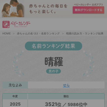
HOME
赤ちゃんの名づけ・名前ランキング
晴羅の読み方・ランキング結果
名前ランキング結果
晴羅
男の子
主なよみ
せら
年度
順位
3521
2025
位 ／ 5986位中