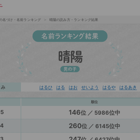
の名づけ・名前ランキング
晴陽の読み方・ランキング結果
名前ランキング結果
晴陽
男の子
よみ
はるひ
はる
はお
せいよう
はるや
はるあき
順位
146
25
位 ／ 5986位中
260
24
位 ／ 6145位中
247
23
位 ／ 6427位中