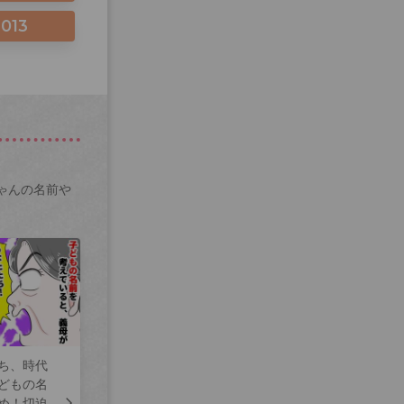
2013
ゃんの名前や
ち、時代
どもの名
め！切迫