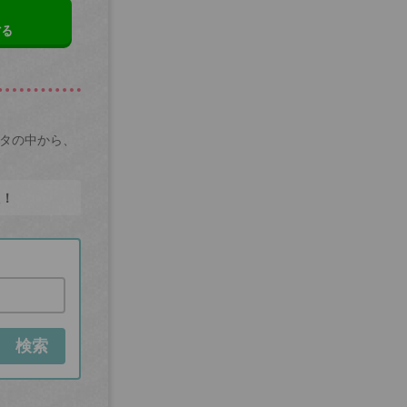
する
ータの中から、
た！
検索