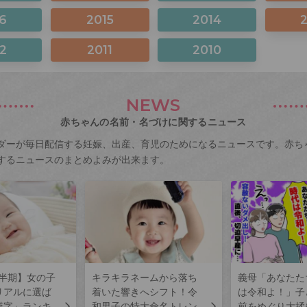
6
2015
2014
2
2011
2010
NEWS
赤ちゃんの名前・名づけに関するニュース
ダーが毎日配信する妊娠、出産、育児のためになるニュースです。赤ち
するニュースのまとめよみが出来ます。
上半期】女の子
キラキラネームから落ち
義母「あなたた
リアルに選ば
着いた響きへシフト！令
は令和よ！」子
漢字」ランキ
和男子の特大命名トレン
前をめぐり大揉