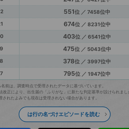
551
22
位 ／ 7458位中
674
1
位 ／ 8231位中
403
20
位 ／ 6541位中
475
9
位 ／ 5043位中
378
8
位 ／ 3997位中
795
7
位 ／ 1947位中
る名前は、調査時点で受理されたデータに基づいています。
戸籍法改正により、出生届の「ふりがな」に新たな判定基準が設けられまし
理されたよみでも現在は受理されない場合があります。
は行の名づけエピソードを読む