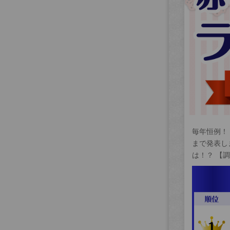
毎年恒例！
まで発表し
は！？ 【調