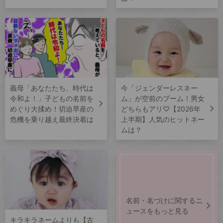
義母「あなたたち、時代は
今「ジェンダーレスネー
令和よ！」子どもの名前を
ム」が空前のブーム！男女
めぐり大揉め！切迫早産の
どちらもアリ♡【2026年
危機を乗り越え最終決着は
上半期】人気のヒットネー
ムは？
名前・名づけに関するニ
ュースをもっと見る
キラキラネームよりも【古