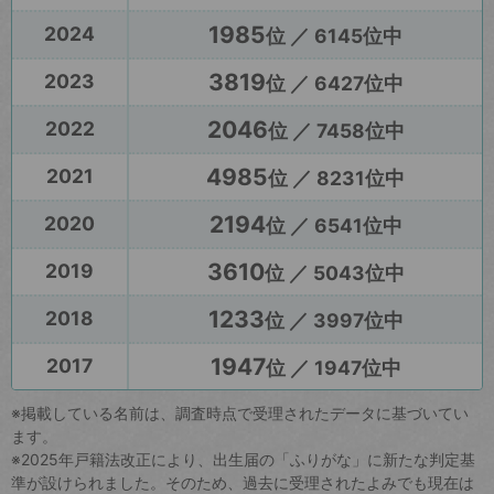
1985
2024
位 ／ 6145位中
3819
2023
位 ／ 6427位中
2046
2022
位 ／ 7458位中
4985
2021
位 ／ 8231位中
2194
2020
位 ／ 6541位中
3610
2019
位 ／ 5043位中
1233
2018
位 ／ 3997位中
1947
2017
位 ／ 1947位中
※掲載している名前は、調査時点で受理されたデータに基づいてい
ます。
※2025年戸籍法改正により、出生届の「ふりがな」に新たな判定基
準が設けられました。そのため、過去に受理されたよみでも現在は