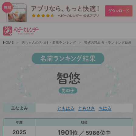
HOME
赤ちゃんの名づけ・名前ランキング
智悠の読み方・ランキング結果
名前ランキング結果
智悠
男の子
主なよみ
ともはる
ともひさ
ちはる
年度
順位
1901
2025
位 ／ 5986位中