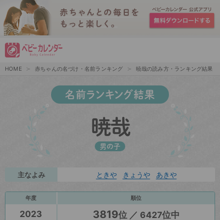
HOME
赤ちゃんの名づけ・名前ランキング
暁哉の読み方・ランキング結果
名前ランキング結果
暁哉
男の子
主なよみ
ときや
きょうや
あきや
年度
順位
3819
2023
位 ／ 6427位中