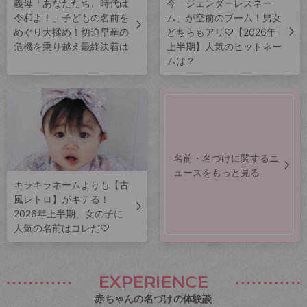
義母「あなたたち、時代は
今「ジェンダーレスネー
令和よ！」子どもの名前を
ム」が空前のブーム！男女
めぐり大揉め！切迫早産の
どちらもアリ♡【2026年
危機を乗り越え最終決着は
上半期】人気のヒットネー
ムは？
名前・名づけに関するニ
ュースをもっと見る
キラキラネームよりも【古
風レトロ】がキテる！
2026年上半期、女の子に
人気の名前はコレだ♡
EXPERIENCE
赤ちゃんの名づけの体験談