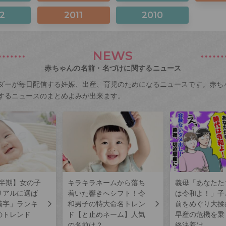
2
2011
2010
NEWS
赤ちゃんの名前・名づけに関するニュース
ダーが毎日配信する妊娠、出産、育児のためになるニュースです。赤ち
するニュースのまとめよみが出来ます。
上半期】女の子
キラキラネームから落ち
義母「あなたた
リアルに選ば
着いた響きへシフト！令
は令和よ！」子
漢字」ランキ
和男子の特大命名トレン
前をめぐり大揉
のトレンド
ド【と止めネーム】人気
早産の危機を乗
の名前は？
終決着は