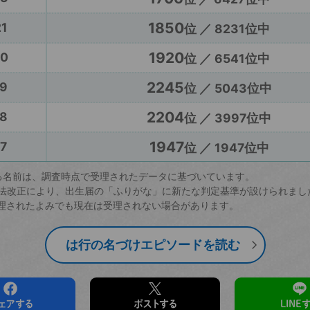
1850
1
位 ／ 8231位中
1920
20
位 ／ 6541位中
2245
9
位 ／ 5043位中
2204
8
位 ／ 3997位中
1947
7
位 ／ 1947位中
る名前は、調査時点で受理されたデータに基づいています。
戸籍法改正により、出生届の「ふりがな」に新たな判定基準が設けられまし
理されたよみでも現在は受理されない場合があります。
は行の名づけエピソードを読む
ェアする
ポストする
LINE