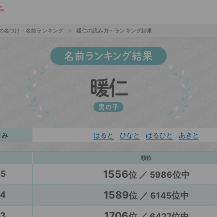
の名づけ・名前ランキング
暖仁の読み方・ランキング結果
名前ランキング結果
暖仁
男の子
よみ
はると
ひなと
はるひと
あきと
順位
1556
25
位 ／ 5986位中
1589
24
位 ／ 6145位中
1706
23
位 ／ 6427位中