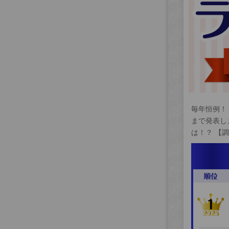
毎年恒例！
まで発表し
は！？ 【調