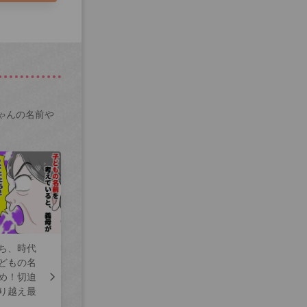
ゃんの名前や
ち、時代
どもの名
め！切迫
り越え最