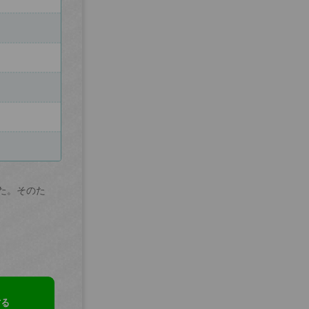
た。そのた
する