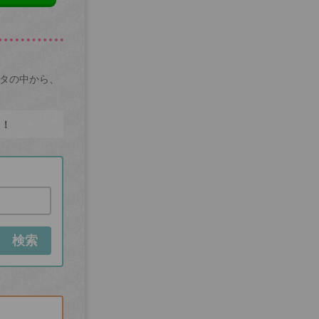
ータの中から、
た！
検索