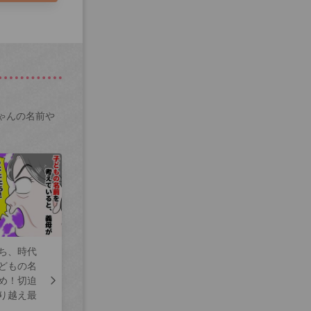
ゃんの名前や
ち、時代
どもの名
め！切迫
り越え最