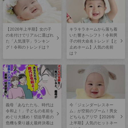
【2026年上半期】女の子
キラキラネームから落ち着
の名付けでリアルに選ばれ
いた響きへシフト！令和男
た「人気漢字」ランキン
子の特大命名トレンド【と
グ！令和のトレンドは？
止めネーム】人気の名前
は？
義母「あなたたち、時代は
今「ジェンダーレスネー
令和よ！」子どもの名前を
ム」が空前のブーム！男女
めぐり大揉め！切迫早産の
どちらもアリ♡【2026年
危機を乗り越え最終決着は
上半期】人気のヒットネー