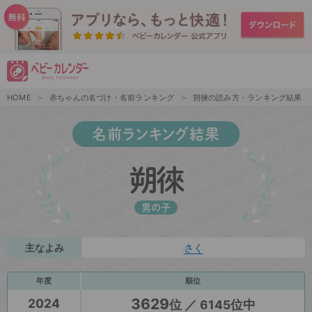
HOME
赤ちゃんの名づけ・名前ランキング
朔徠の読み方・ランキング結果
名前ランキング結果
朔徠
男の子
主なよみ
さく
年度
順位
3629
2024
位 ／ 6145位中