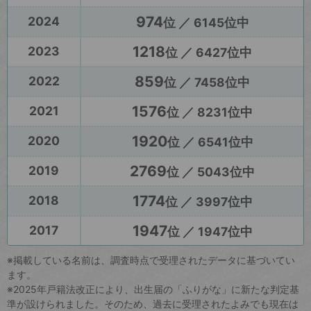
974
2024
位 ／ 6145位中
1218
2023
位 ／ 6427位中
859
2022
位 ／ 7458位中
1576
2021
位 ／ 8231位中
1920
2020
位 ／ 6541位中
2769
2019
位 ／ 5043位中
1774
2018
位 ／ 3997位中
1947
2017
位 ／ 1947位中
※掲載している名前は、調査時点で受理されたデータに基づいてい
ます。
※2025年戸籍法改正により、出生届の「ふりがな」に新たな判定基
準が設けられました。そのため、過去に受理されたよみでも現在は