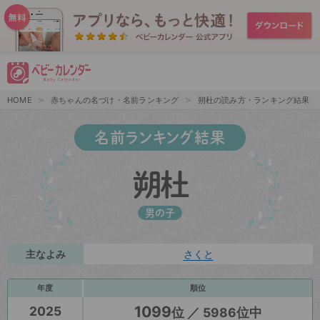
HOME
赤ちゃんの名づけ・名前ランキング
朔杜の読み方・ランキング結果
名前ランキング結果
朔杜
男の子
主なよみ
さくと
年度
順位
1099
2025
位 ／ 5986位中