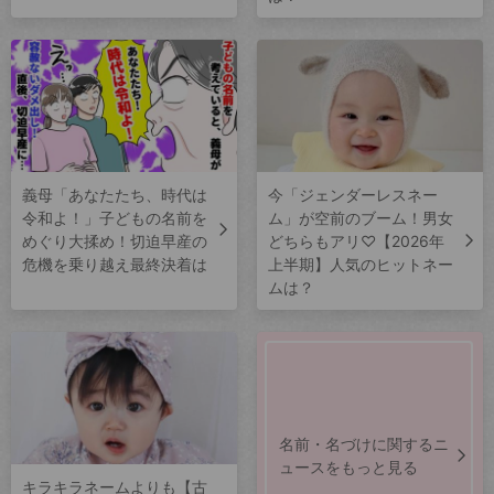
義母「あなたたち、時代は
今「ジェンダーレスネー
令和よ！」子どもの名前を
ム」が空前のブーム！男女
めぐり大揉め！切迫早産の
どちらもアリ♡【2026年
危機を乗り越え最終決着は
上半期】人気のヒットネー
ムは？
名前・名づけに関するニ
ュースをもっと見る
キラキラネームよりも【古