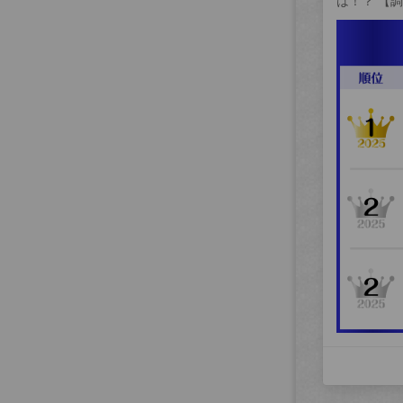
は！？ 【調