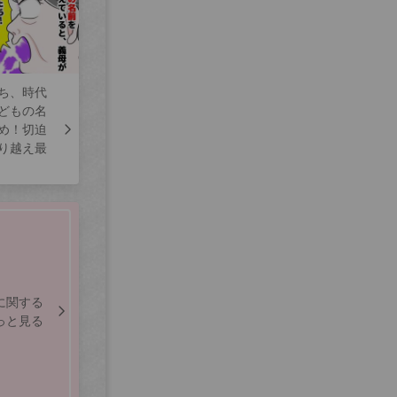
ち、時代
どもの名
め！切迫
り越え最
に関する
っと見る