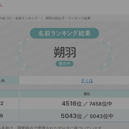
の名づけ・名前ランキング
朔羽の読み方・ランキング結果
名前ランキング結果
朔羽
男の子
よみ
さくは
順位
4516
22
位 ／ 7458位中
5043
9
位 ／ 5043位中
る名前は、調査時点で受理されたデータに基づいています。