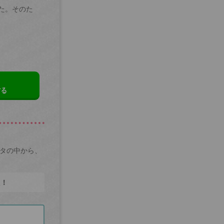
た。そのた
する
ータの中から、
た！