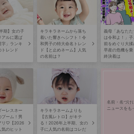
上半期】女の子
キラキラネームから落ち
義母「あなたた
リアルに選ば
着いた響きへシフト！令
は令和よ！」子
漢字」ランキ
和男子の特大命名トレン
前をめぐり大揉
のトレンド
ド【と止めネーム】人気
早産の危機を乗
の名前は？
終決着は
名前・名づけ
ニュースをも
ダーレスネー
キラキラネームよりも
のブーム！男
【古風レトロ】がキテ
リ♡【2026
る！2026年上半期、女の
人気のヒット
子に人気の名前はコレだ