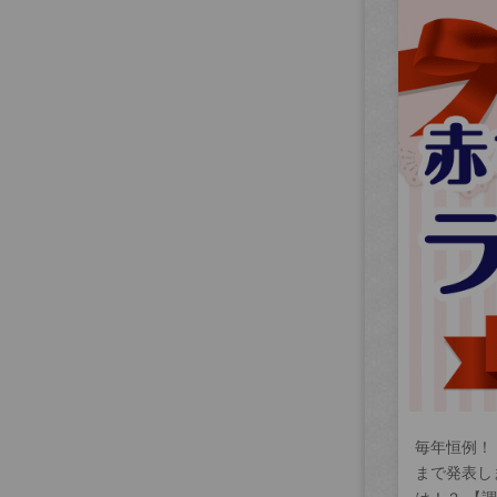
毎年恒例！
まで発表し