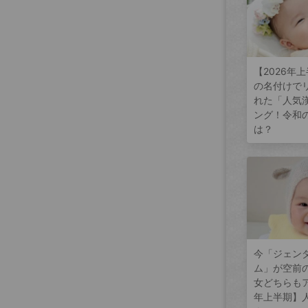
【2026年
の名付けで
れた「人気
ング！令和
は？
今「ジェン
ム」が空前
女どちらもア
年上半期】