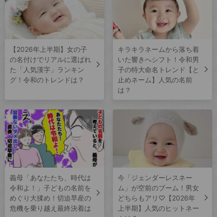
【2026年上半期】女の子
キラキラネームから落ち着
の名付けでリアルに選ばれ
いた響きへシフト！令和男
た「人気漢字」ランキン
子の特大命名トレンド【と
グ！令和のトレンドは？
止めネーム】人気の名前
は？
義母「あなたたち、時代は
今「ジェンダーレスネー
令和よ！」子どもの名前を
ム」が空前のブーム！男女
めぐり大揉め！切迫早産の
どちらもアリ♡【2026年
危機を乗り越え最終決着は
上半期】人気のヒットネー