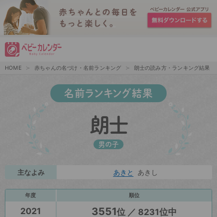
HOME
赤ちゃんの名づけ・名前ランキング
朗士の読み方・ランキング結果
名前ランキング結果
朗士
男の子
主なよみ
あきと
あきし
年度
順位
3551
2021
位 ／ 8231位中