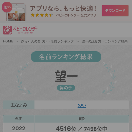
HOME
赤ちゃんの名づけ・名前ランキング
望一の読み方・ランキング結果
名前ランキング結果
望一
男の子
主なよみ
のい
年度
順位
4516
2022
位 ／ 7458位中