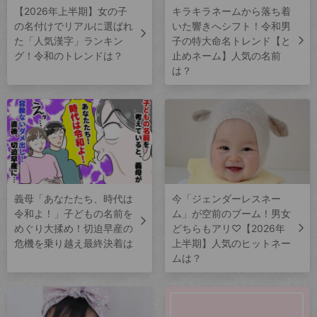
【2026年上半期】女の子
キラキラネームから落ち着
の名付けでリアルに選ばれ
いた響きへシフト！令和男
た「人気漢字」ランキン
子の特大命名トレンド【と
グ！令和のトレンドは？
止めネーム】人気の名前
は？
義母「あなたたち、時代は
今「ジェンダーレスネー
令和よ！」子どもの名前を
ム」が空前のブーム！男女
めぐり大揉め！切迫早産の
どちらもアリ♡【2026年
危機を乗り越え最終決着は
上半期】人気のヒットネー
ムは？