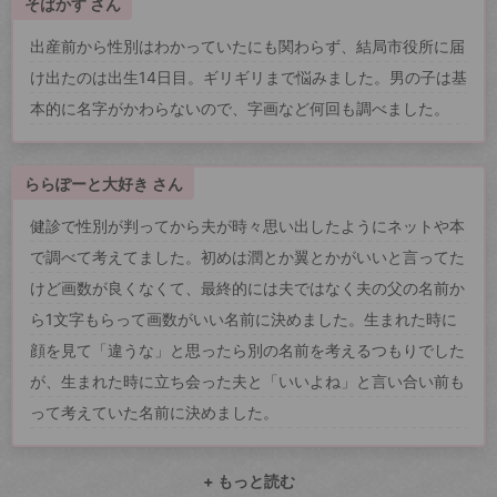
そばかす さん
出産前から性別はわかっていたにも関わらず、結局市役所に届
け出たのは出生14日目。ギリギリまで悩みました。男の子は基
本的に名字がかわらないので、字画など何回も調べました。
ららぽーと大好き さん
健診で性別が判ってから夫が時々思い出したようにネットや本
で調べて考えてました。初めは潤とか翼とかがいいと言ってた
けど画数が良くなくて、最終的には夫ではなく夫の父の名前か
ら1文字もらって画数がいい名前に決めました。生まれた時に
顔を見て「違うな」と思ったら別の名前を考えるつもりでした
が、生まれた時に立ち会った夫と「いいよね」と言い合い前も
って考えていた名前に決めました。
+ もっと読む