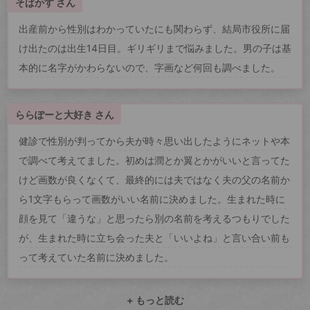
そばかす さん
出産前から性別はわかっていたにも関わらず、結局市役所に届
け出たのは出生14日目。ギリギリまで悩みました。男の子は基
本的に名字がかわらないので、字画など何回も調べました。
ららぽーと大好き さん
健診で性別が判ってから夫が時々思い出したようにネットや本
で調べて考えてました。初めは潤とか翼とかがいいと言ってた
けど画数が良くなくて、最終的には夫ではなく夫の父の名前か
ら1文字もらって画数がいい名前に決めました。生まれた時に
顔を見て「違うな」と思ったら別の名前を考えるつもりでした
が、生まれた時に立ち会った夫と「いいよね」と言い合い前も
って考えていた名前に決めました。
+ もっと読む