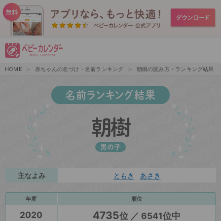
HOME
赤ちゃんの名づけ・名前ランキング
朝樹の読み方・ランキング結果
名前ランキング結果
朝樹
男の子
主なよみ
ともき
あさき
年度
順位
4735
2020
位 ／ 6541位中