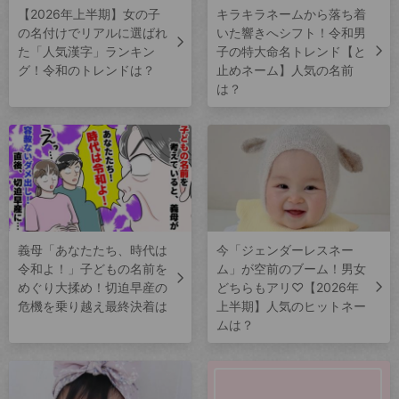
【2026年上半期】女の子
キラキラネームから落ち着
の名付けでリアルに選ばれ
いた響きへシフト！令和男
た「人気漢字」ランキン
子の特大命名トレンド【と
グ！令和のトレンドは？
止めネーム】人気の名前
は？
義母「あなたたち、時代は
今「ジェンダーレスネー
令和よ！」子どもの名前を
ム」が空前のブーム！男女
めぐり大揉め！切迫早産の
どちらもアリ♡【2026年
危機を乗り越え最終決着は
上半期】人気のヒットネー
ムは？