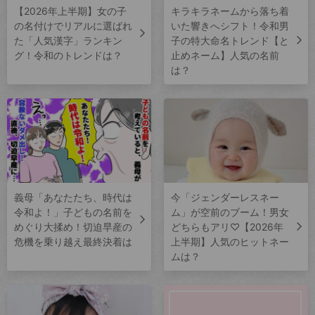
【2026年上半期】女の子
キラキラネームから落ち着
の名付けでリアルに選ばれ
いた響きへシフト！令和男
た「人気漢字」ランキン
子の特大命名トレンド【と
グ！令和のトレンドは？
止めネーム】人気の名前
は？
義母「あなたたち、時代は
今「ジェンダーレスネー
令和よ！」子どもの名前を
ム」が空前のブーム！男女
めぐり大揉め！切迫早産の
どちらもアリ♡【2026年
危機を乗り越え最終決着は
上半期】人気のヒットネー
ムは？