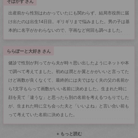
そばかす さん
出産前から性別はわかっていたにも関わらず、結局市役所に届
け出たのは出生14日目。ギリギリまで悩みました。男の子は基
本的に名字がかわらないので、字画など何回も調べました。
ららぽーと大好き さん
健診で性別が判ってから夫が時々思い出したようにネットや本
で調べて考えてました。初めは潤とか翼とかがいいと言ってた
けど画数が良くなくて、最終的には夫ではなく夫の父の名前か
ら1文字もらって画数がいい名前に決めました。生まれた時に
顔を見て「違うな」と思ったら別の名前を考えるつもりでした
が、生まれた時に立ち会った夫と「いいよね」と言い合い前も
って考えていた名前に決めました。
+ もっと読む