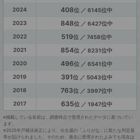
408
2024
位 ／ 6145位中
848
2023
位 ／ 6427位中
519
2022
位 ／ 7458位中
854
2021
位 ／ 8231位中
496
2020
位 ／ 6541位中
391
2019
位 ／ 5043位中
763
2018
位 ／ 3997位中
635
2017
位 ／ 1947位中
※掲載している名前は、調査時点で受理されたデータに基づいてい
ます。
※2025年戸籍法改正により、出生届の「ふりがな」に新たな判定基
準が設けられました。そのため、過去に受理されたよみでも現在は