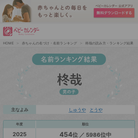
HOME
赤ちゃんの名づけ・名前ランキング
柊哉の読み方・ランキング結果
名前ランキング結果
柊哉
男の子
主なよみ
しゅうや
とうや
年度
順位
454
2025
位 ／ 5986位中