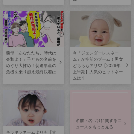
義母「あなたたち、時代は
今「ジェンダーレスネー
令和よ！」子どもの名前を
ム」が空前のブーム！男女
めぐり大揉め！切迫早産の
どちらもアリ♡【2026年
危機を乗り越え最終決着は
上半期】人気のヒットネー
ムは？
名前・名づけに関するニ
ュースをもっと見る
キラキラネームよりも【古