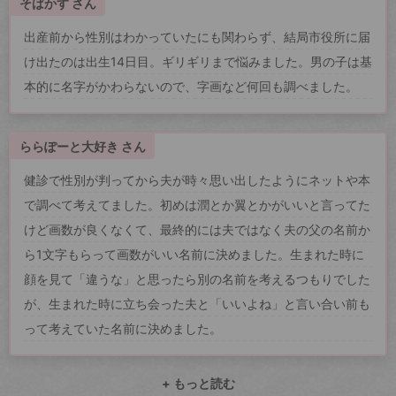
そばかす さん
出産前から性別はわかっていたにも関わらず、結局市役所に届
け出たのは出生14日目。ギリギリまで悩みました。男の子は基
本的に名字がかわらないので、字画など何回も調べました。
ららぽーと大好き さん
健診で性別が判ってから夫が時々思い出したようにネットや本
で調べて考えてました。初めは潤とか翼とかがいいと言ってた
けど画数が良くなくて、最終的には夫ではなく夫の父の名前か
ら1文字もらって画数がいい名前に決めました。生まれた時に
顔を見て「違うな」と思ったら別の名前を考えるつもりでした
が、生まれた時に立ち会った夫と「いいよね」と言い合い前も
って考えていた名前に決めました。
+ もっと読む