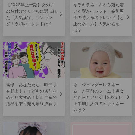
【2026年上半期】女の子
キラキラネームから落ち着
の名付けでリアルに選ばれ
いた響きへシフト！令和男
た「人気漢字」ランキン
子の特大命名トレンド【と
グ！令和のトレンドは？
止めネーム】人気の名前
は？
義母「あなたたち、時代は
今「ジェンダーレスネー
令和よ！」子どもの名前を
ム」が空前のブーム！男女
めぐり大揉め！切迫早産の
どちらもアリ♡【2026年
危機を乗り越え最終決着は
上半期】人気のヒットネー
ムは？