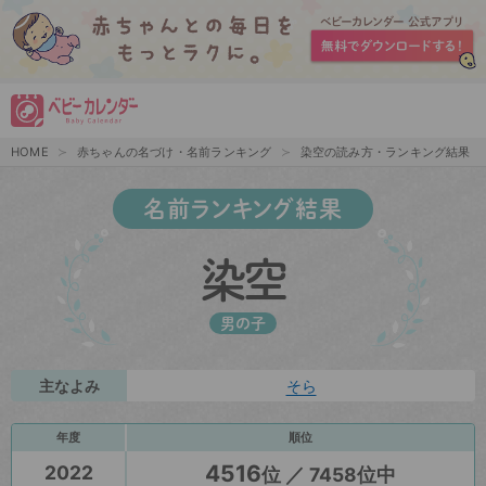
HOME
赤ちゃんの名づけ・名前ランキング
染空の読み方・ランキング結果
名前ランキング結果
染空
男の子
主なよみ
そら
年度
順位
4516
2022
位 ／ 7458位中