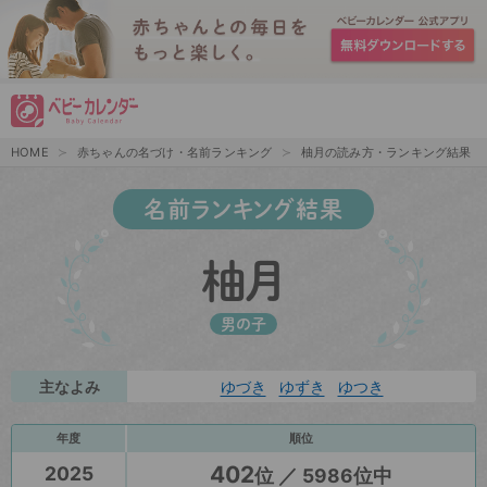
HOME
赤ちゃんの名づけ・名前ランキング
柚月の読み方・ランキング結果
名前ランキング結果
柚月
男の子
主なよみ
ゆづき
ゆずき
ゆつき
年度
順位
402
2025
位 ／ 5986位中