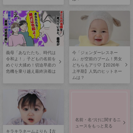
義母「あなたたち、時代は
今「ジェンダーレスネー
令和よ！」子どもの名前を
ム」が空前のブーム！男女
めぐり大揉め！切迫早産の
どちらもアリ♡【2026年
危機を乗り越え最終決着は
上半期】人気のヒットネー
ムは？
名前・名づけに関するニ
ュースをもっと見る
キラキラネームよりも【古