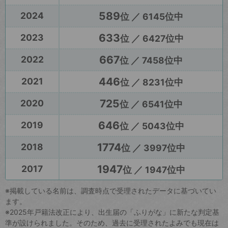
589
2024
位 ／ 6145位中
633
2023
位 ／ 6427位中
667
2022
位 ／ 7458位中
446
2021
位 ／ 8231位中
725
2020
位 ／ 6541位中
646
2019
位 ／ 5043位中
1774
2018
位 ／ 3997位中
1947
2017
位 ／ 1947位中
※掲載している名前は、調査時点で受理されたデータに基づいてい
ます。
※2025年戸籍法改正により、出生届の「ふりがな」に新たな判定基
準が設けられました。そのため、過去に受理されたよみでも現在は