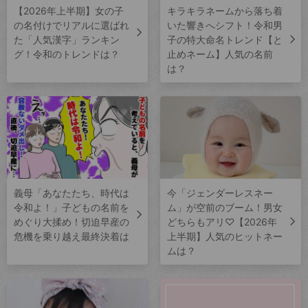
【2026年上半期】女の子
キラキラネームから落ち着
の名付けでリアルに選ばれ
いた響きへシフト！令和男
た「人気漢字」ランキン
子の特大命名トレンド【と
グ！令和のトレンドは？
止めネーム】人気の名前
は？
義母「あなたたち、時代は
今「ジェンダーレスネー
令和よ！」子どもの名前を
ム」が空前のブーム！男女
めぐり大揉め！切迫早産の
どちらもアリ♡【2026年
危機を乗り越え最終決着は
上半期】人気のヒットネー
ムは？