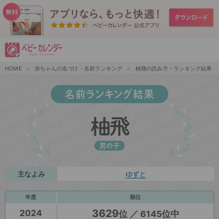
HOME
赤ちゃんの名づけ・名前ランキング
柚飛の読み方・ランキング結果
名前ランキング結果
柚飛
男の子
主なよみ
ゆずと
年度
順位
3629
2024
位 ／ 6145位中