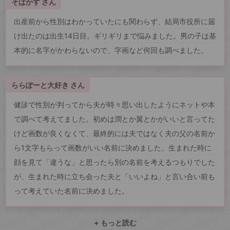
そばかす さん
出産前から性別はわかっていたにも関わらず、結局市役所に届
け出たのは出生14日目。ギリギリまで悩みました。男の子は基
本的に名字がかわらないので、字画など何回も調べました。
ららぽーと大好き さん
健診で性別が判ってから夫が時々思い出したようにネットや本
で調べて考えてました。初めは潤とか翼とかがいいと言ってた
けど画数が良くなくて、最終的には夫ではなく夫の父の名前か
ら1文字もらって画数がいい名前に決めました。生まれた時に
顔を見て「違うな」と思ったら別の名前を考えるつもりでした
が、生まれた時に立ち会った夫と「いいよね」と言い合い前も
って考えていた名前に決めました。
+ もっと読む