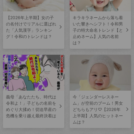
【2026年上半期】女の子
キラキラネームから落ち着
の名付けでリアルに選ばれ
いた響きへシフト！令和男
た「人気漢字」ランキン
子の特大命名トレンド【と
グ！令和のトレンドは？
止めネーム】人気の名前
は？
義母「あなたたち、時代は
今「ジェンダーレスネー
令和よ！」子どもの名前を
ム」が空前のブーム！男女
めぐり大揉め！切迫早産の
どちらもアリ♡【2026年
危機を乗り越え最終決着は
上半期】人気のヒットネー
ムは？