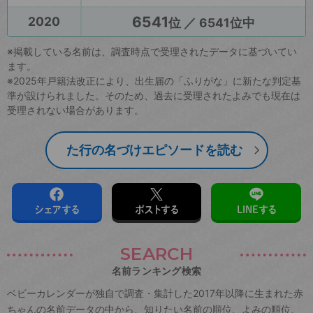
6541
2020
位 ／ 6541位中
※掲載している名前は、調査時点で受理されたデータに基づいてい
ます。
※2025年戸籍法改正により、出生届の「ふりがな」に新たな判定基
準が設けられました。そのため、過去に受理されたよみでも現在は
受理されない場合があります。
た行の名づけエピソードを読む
シェアする
ポストする
LINEする
SEARCH
名前ランキング検索
ベビーカレンダーが独自で調査・集計した2017年以降に生まれた赤
ちゃんの名前データの中から、知りたい名前の順位、よみの順位、