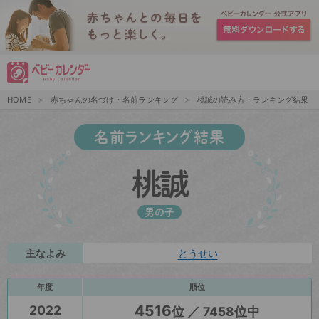
HOME
赤ちゃんの名づけ・名前ランキング
桃誠の読み方・ランキング結果
名前ランキング結果
桃誠
男の子
主なよみ
とうせい
年度
順位
4516
2022
位 ／ 7458位中