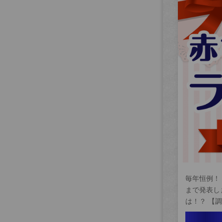
毎年恒例！
まで発表し
は！？ 【調