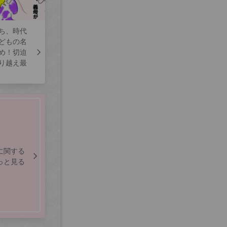
ち、時代
どもの名
め！切迫
り越え最
に関する
っと見る