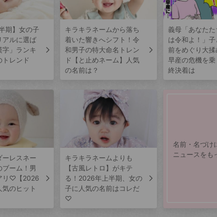
上半期】女の子
キラキラネームから落ち
義母「あなたた
リアルに選ば
着いた響きへシフト！令
は令和よ！」子
漢字」ランキ
和男子の特大命名トレン
前をめぐり大揉
のトレンド
ド【と止めネーム】人気
早産の危機を乗
の名前は？
終決着は
名前・名づけ
ニュースをも
ダーレスネー
キラキラネームよりも
のブーム！男
【古風レトロ】がキテ
リ♡【2026
る！2026年上半期、女の
人気のヒット
子に人気の名前はコレだ
♡