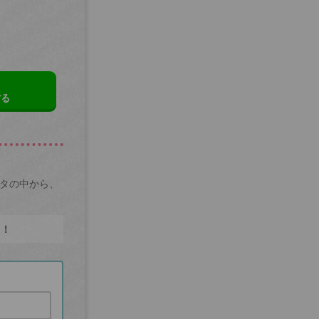
する
ータの中から、
た！