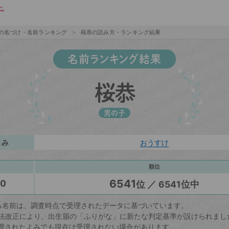
の名づけ・名前ランキング
桜恭の読み方・ランキング結果
名前ランキング結果
桜恭
男の子
よみ
おうすけ
順位
6541
20
位 ／ 6541位中
る名前は、調査時点で受理されたデータに基づいています。
戸籍法改正により、出生届の「ふりがな」に新たな判定基準が設けられまし
理されたよみでも現在は受理されない場合があります。