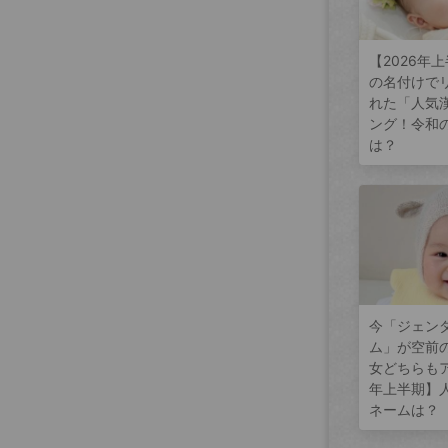
【2026年
の名付けで
れた「人気
ング！令和
は？
今「ジェン
ム」が空前
女どちらもア
年上半期】
ネームは？