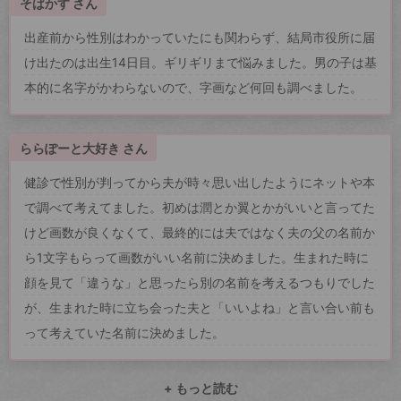
そばかす さん
出産前から性別はわかっていたにも関わらず、結局市役所に届
け出たのは出生14日目。ギリギリまで悩みました。男の子は基
本的に名字がかわらないので、字画など何回も調べました。
ららぽーと大好き さん
健診で性別が判ってから夫が時々思い出したようにネットや本
で調べて考えてました。初めは潤とか翼とかがいいと言ってた
けど画数が良くなくて、最終的には夫ではなく夫の父の名前か
ら1文字もらって画数がいい名前に決めました。生まれた時に
顔を見て「違うな」と思ったら別の名前を考えるつもりでした
が、生まれた時に立ち会った夫と「いいよね」と言い合い前も
って考えていた名前に決めました。
+ もっと読む