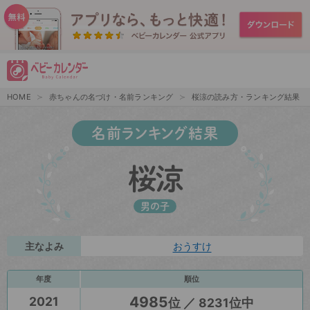
HOME
赤ちゃんの名づけ・名前ランキング
桜涼の読み方・ランキング結果
名前ランキング結果
桜涼
男の子
主なよみ
おうすけ
年度
順位
4985
2021
位 ／ 8231位中