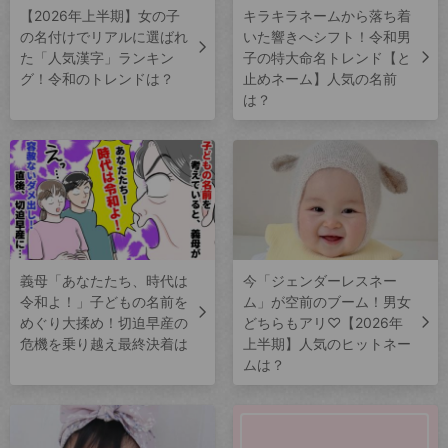
【2026年上半期】女の子
キラキラネームから落ち着
の名付けでリアルに選ばれ
いた響きへシフト！令和男
た「人気漢字」ランキン
子の特大命名トレンド【と
グ！令和のトレンドは？
止めネーム】人気の名前
は？
義母「あなたたち、時代は
今「ジェンダーレスネー
令和よ！」子どもの名前を
ム」が空前のブーム！男女
めぐり大揉め！切迫早産の
どちらもアリ♡【2026年
危機を乗り越え最終決着は
上半期】人気のヒットネー
ムは？