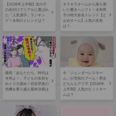
【2026年上半期】女の子
キラキラネームから落ち着
の名付けでリアルに選ばれ
いた響きへシフト！令和男
た「人気漢字」ランキン
子の特大命名トレンド【と
グ！令和のトレンドは？
止めネーム】人気の名前
は？
義母「あなたたち、時代は
今「ジェンダーレスネー
令和よ！」子どもの名前を
ム」が空前のブーム！男女
めぐり大揉め！切迫早産の
どちらもアリ♡【2026年
危機を乗り越え最終決着は
上半期】人気のヒットネー
ムは？