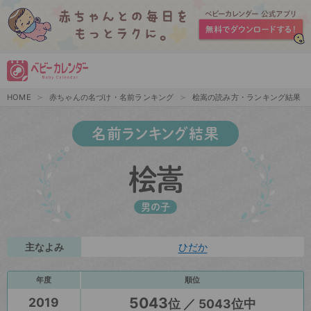
HOME
赤ちゃんの名づけ・名前ランキング
桧嵩の読み方・ランキング結果
名前ランキング結果
桧嵩
男の子
主なよみ
ひだか
年度
順位
5043
2019
位 ／ 5043位中