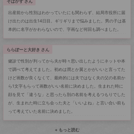
そばかす さん
出産前から性別はわかっていたにも関わらず、結局市役所に届
け出たのは出生14日目。ギリギリまで悩みました。男の子は基
本的に名字がかわらないので、字画など何回も調べました。
ららぽーと大好き さん
健診で性別が判ってから夫が時々思い出したようにネットや本
で調べて考えてました。初めは潤とか翼とかがいいと言ってた
けど画数が良くなくて、最終的には夫ではなく夫の父の名前か
ら1文字もらって画数がいい名前に決めました。生まれた時に
顔を見て「違うな」と思ったら別の名前を考えるつもりでした
が、生まれた時に立ち会った夫と「いいよね」と言い合い前も
って考えていた名前に決めました。
+ もっと読む