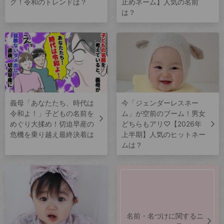
グ！令和のトレンドは？
止めネーム】人気の名前
は？
義母「あなたたち、時代は
今「ジェンダーレスネー
令和よ！」子どもの名前を
ム」が空前のブーム！男女
めぐり大揉め！切迫早産の
どちらもアリ♡【2026年
危機を乗り越え最終決着は
上半期】人気のヒットネー
ムは？
名前・名づけに関するニ