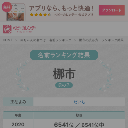
HOME
赤ちゃんの名づけ・名前ランキング
梛市の読み方・ランキング結果
名前ランキング結果
梛市
男の子
主なよみ
だいち
年度
順位
6541
2020
位 ／ 6541位中