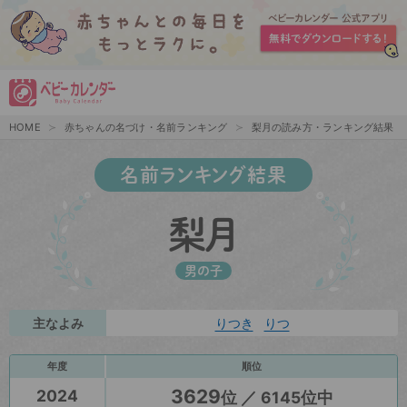
HOME
赤ちゃんの名づけ・名前ランキング
梨月の読み方・ランキング結果
名前ランキング結果
梨月
男の子
主なよみ
りつき
りつ
年度
順位
3629
2024
位 ／ 6145位中