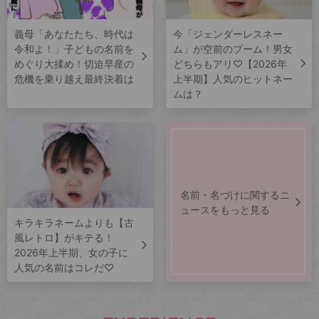
義母「あなたたち、時代は
今「ジェンダーレスネー
令和よ！」子どもの名前を
ム」が空前のブーム！男女
めぐり大揉め！切迫早産の
どちらもアリ♡【2026年
危機を乗り越え最終決着は
上半期】人気のヒットネー
ムは？
名前・名づけに関するニ
ュースをもっと見る
キラキラネームよりも【古
風レトロ】がキテる！
2026年上半期、女の子に
人気の名前はコレだ♡