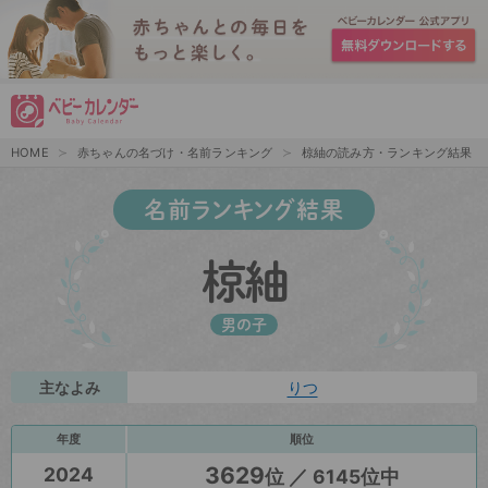
HOME
赤ちゃんの名づけ・名前ランキング
椋紬の読み方・ランキング結果
名前ランキング結果
椋紬
男の子
主なよみ
りつ
年度
順位
3629
2024
位 ／ 6145位中