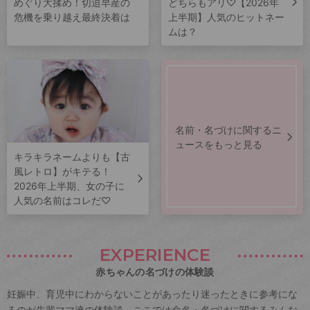
めぐり大揉め！切迫早産の
どちらもアリ♡【2026年
危機を乗り越え最終決着は
上半期】人気のヒットネー
ムは？
名前・名づけに関するニ
ュースをもっと見る
キラキラネームよりも【古
風レトロ】がキテる！
2026年上半期、女の子に
人気の名前はコレだ♡
EXPERIENCE
赤ちゃんの名づけの体験談
妊娠中、育児中にわからないことがあったり迷ったときに参考にな
るのが先輩ママ達の体験談。ここでは命名・名づけに関するみんな