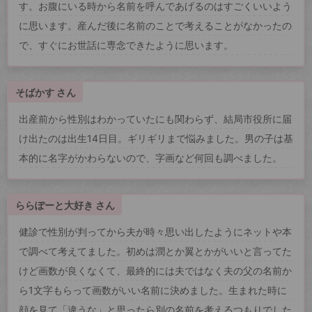
す。お腹にいる時から名前を呼んであげるのはすごくいいよう
に思います。産んだ後に名前のことで考えることがなかったの
で、すぐにお世話に専念できたように思います。
そばかす さん
出産前から性別はわかっていたにも関わらず、結局市役所に届
け出たのは出生14日目。ギリギリまで悩みました。男の子は基
本的に名字がかわらないので、字画など何回も調べました。
ららぽーと大好き さん
健診で性別が判ってから夫が時々思い出したようにネットや本
で調べて考えてました。初めは潤とか翼とかがいいと言ってた
けど画数が良くなくて、最終的には夫ではなく夫の父の名前か
ら1文字もらって画数がいい名前に決めました。生まれた時に
顔を見て「違うな」と思ったら別の名前を考えるつもりでした