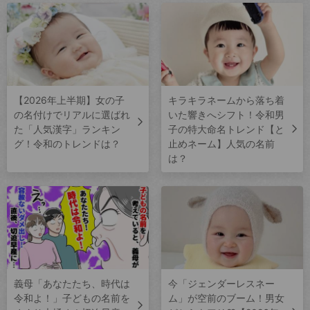
【2026年上半期】女の子
キラキラネームから落ち着
の名付けでリアルに選ばれ
いた響きへシフト！令和男
た「人気漢字」ランキン
子の特大命名トレンド【と
グ！令和のトレンドは？
止めネーム】人気の名前
は？
義母「あなたたち、時代は
今「ジェンダーレスネー
令和よ！」子どもの名前を
ム」が空前のブーム！男女