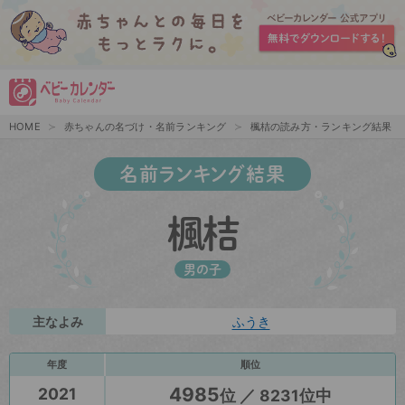
HOME
赤ちゃんの名づけ・名前ランキング
楓桔の読み方・ランキング結果
名前ランキング結果
楓桔
男の子
主なよみ
ふうき
年度
順位
4985
2021
位 ／ 8231位中