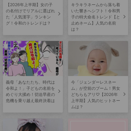
【2026年上半期】女の子
キラキラネームから落ち着
の名付けでリアルに選ばれ
いた響きへシフト！令和男
た「人気漢字」ランキン
子の特大命名トレンド【と
グ！令和のトレンドは？
止めネーム】人気の名前
は？
義母「あなたたち、時代は
今「ジェンダーレスネー
令和よ！」子どもの名前を
ム」が空前のブーム！男女
めぐり大揉め！切迫早産の
どちらもアリ♡【2026年
危機を乗り越え最終決着は
上半期】人気のヒットネー
ムは？