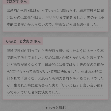
そばかす さん
出産前から性別はわかっていたにも関わらず、結局市役所に届
け出たのは出生14日目。ギリギリまで悩みました。男の子は基
本的に名字がかわらないので、字画など何回も調べました。
ららぽーと大好き さん
健診で性別が判ってから夫が時々思い出したようにネットや本
で調べて考えてました。初めは潤とか翼とかがいいと言ってた
けど画数が良くなくて、最終的には夫ではなく夫の父の名前か
ら1文字もらって画数がいい名前に決めました。生まれた時に
顔を見て「違うな」と思ったら別の名前を考えるつもりでした
が、生まれた時に立ち会った夫と「いいよね」と言い合い前も
って考えていた名前に決めました。
+ もっと読む