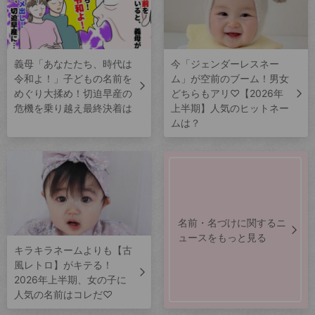
義母「あなたたち、時代は
今「ジェンダーレスネー
令和よ！」子どもの名前を
ム」が空前のブーム！男女
めぐり大揉め！切迫早産の
どちらもアリ♡【2026年
危機を乗り越え最終決着は
上半期】人気のヒットネー
ムは？
名前・名づけに関するニ
ュースをもっと見る
キラキラネームよりも【古
風レトロ】がキテる！
2026年上半期、女の子に
人気の名前はコレだ♡