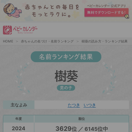
HOME
赤ちゃんの名づけ・名前ランキング
樹葵の読み方・ランキング結果
名前ランキング結果
樹葵
男の子
主なよみ
たつき
いつき
年度
順位
3629
2024
位 ／ 6145位中