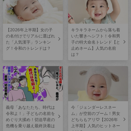
【2026年上半期】女の子
キラキラネームから落ち着
の名付けでリアルに選ばれ
いた響きへシフト！令和男
た「人気漢字」ランキン
子の特大命名トレンド【と
グ！令和のトレンドは？
止めネーム】人気の名前
は？
義母「あなたたち、時代は
今「ジェンダーレスネー
令和よ！」子どもの名前を
ム」が空前のブーム！男女
めぐり大揉め！切迫早産の
どちらもアリ♡【2026年
危機を乗り越え最終決着は
上半期】人気のヒットネー