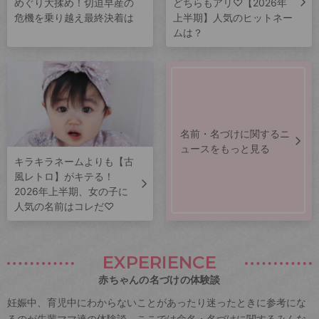
めぐり大揉め！切迫早産の
どちらもアリ♡【2026年
危機を乗り越え最終決着は
上半期】人気のヒットネー
ムは？
名前・名づけに関するニ
ュースをもっと見る
キラキラネームよりも【古
風レトロ】がキテる！
2026年上半期、女の子に
人気の名前はコレだ♡
EXPERIENCE
赤ちゃんの名づけの体験談
妊娠中、育児中にわからないことがあったり迷ったときに参考にな
るのが先輩ママ達の体験談。ここでは命名・名づけに関するみんな