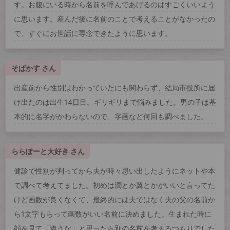
す。お腹にいる時から名前を呼んであげるのはすごくいいよう
に思います。産んだ後に名前のことで考えることがなかったの
で、すぐにお世話に専念できたように思います。
そばかす さん
出産前から性別はわかっていたにも関わらず、結局市役所に届
け出たのは出生14日目。ギリギリまで悩みました。男の子は基
本的に名字がかわらないので、字画など何回も調べました。
ららぽーと大好き さん
健診で性別が判ってから夫が時々思い出したようにネットや本
で調べて考えてました。初めは潤とか翼とかがいいと言ってた
けど画数が良くなくて、最終的には夫ではなく夫の父の名前か
ら1文字もらって画数がいい名前に決めました。生まれた時に
顔を見て「違うな」と思ったら別の名前を考えるつもりでした