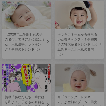
【2026年上半期】女の子
キラキラネームから落ち着
の名付けでリアルに選ばれ
いた響きへシフト！令和男
た「人気漢字」ランキン
子の特大命名トレンド【と
グ！令和のトレンドは？
止めネーム】人気の名前
は？
義母「あなたたち、時代は
今「ジェンダーレスネー
令和よ！」子どもの名前を
ム」が空前のブーム！男女