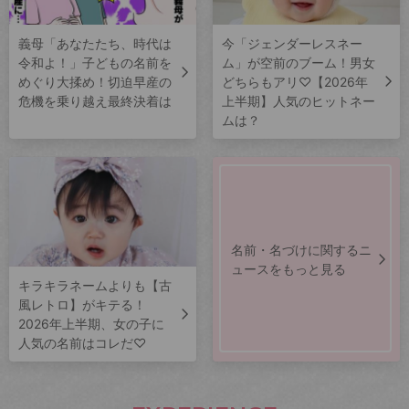
義母「あなたたち、時代は
今「ジェンダーレスネー
令和よ！」子どもの名前を
ム」が空前のブーム！男女
めぐり大揉め！切迫早産の
どちらもアリ♡【2026年
危機を乗り越え最終決着は
上半期】人気のヒットネー
ムは？
名前・名づけに関するニ
ュースをもっと見る
キラキラネームよりも【古
風レトロ】がキテる！
2026年上半期、女の子に
人気の名前はコレだ♡