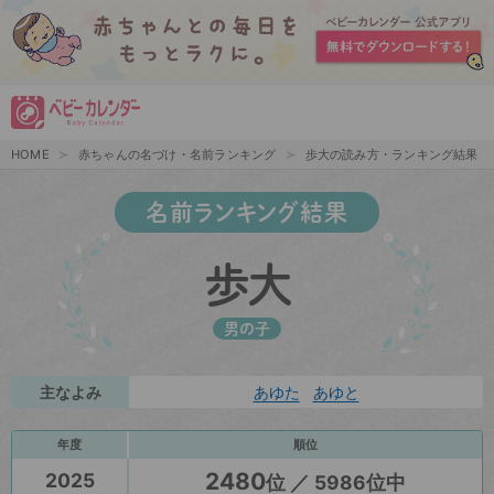
HOME
赤ちゃんの名づけ・名前ランキング
歩大の読み方・ランキング結果
名前ランキング結果
歩大
男の子
主なよみ
あゆた
あゆと
年度
順位
2480
2025
位 ／ 5986位中