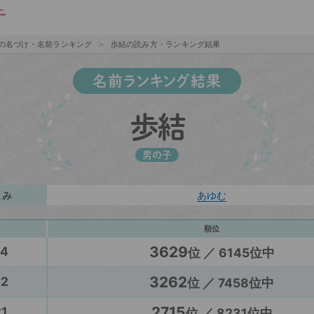
の名づけ・名前ランキング
歩結の読み方・ランキング結果
名前ランキング結果
歩結
男の子
よみ
あゆむ
順位
3629
24
位 ／ 6145位中
3262
22
位 ／ 7458位中
2715
1
位 ／ 8231位中