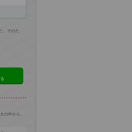
た。そのた
する
ータの中から、