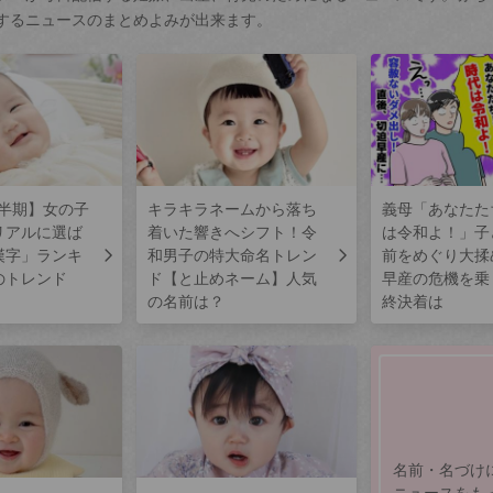
するニュースのまとめよみが出来ます。
上半期】女の子
キラキラネームから落ち
義母「あなたた
リアルに選ば
着いた響きへシフト！令
は令和よ！」子
漢字」ランキ
和男子の特大命名トレン
前をめぐり大揉
のトレンド
ド【と止めネーム】人気
早産の危機を乗
の名前は？
終決着は
名前・名づけ
ニュースをも