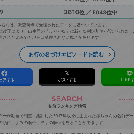
3610
9
位 ／ 5043位中
る名前は、調査時点で受理されたデータに基づいています。
戸籍法改正により、出生届の「ふりがな」に新たな判定基準が設けられまし
理されたよみでも現在は受理されない場合があります。
あ行の名づけエピソードを読む
ェアする
ポストする
LINE
SEARCH
名前ランキング検索
ダーが独自で調査・集計した2017年以降に生まれた赤ちゃんの名前デ
の順位、よみの順位、漢字の順位を見ることができます。