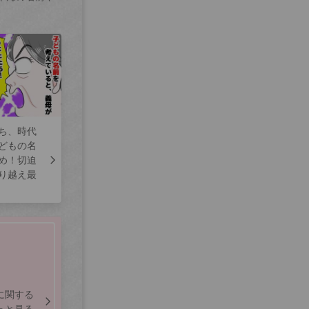
ち、時代
どもの名
め！切迫
り越え最
に関する
っと見る