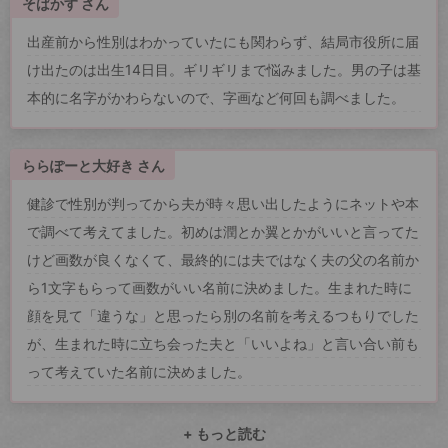
そばかす さん
出産前から性別はわかっていたにも関わらず、結局市役所に届
け出たのは出生14日目。ギリギリまで悩みました。男の子は基
本的に名字がかわらないので、字画など何回も調べました。
ららぽーと大好き さん
健診で性別が判ってから夫が時々思い出したようにネットや本
で調べて考えてました。初めは潤とか翼とかがいいと言ってた
けど画数が良くなくて、最終的には夫ではなく夫の父の名前か
ら1文字もらって画数がいい名前に決めました。生まれた時に
顔を見て「違うな」と思ったら別の名前を考えるつもりでした
が、生まれた時に立ち会った夫と「いいよね」と言い合い前も
って考えていた名前に決めました。
+ もっと読む