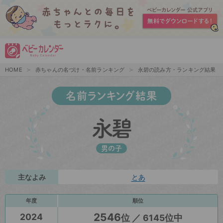
HOME
赤ちゃんの名づけ・名前ランキング
永碧の読み方・ランキング結果
名前ランキング結果
永碧
男の子
主なよみ
とあ
年度
順位
2546
2024
位 ／ 6145位中