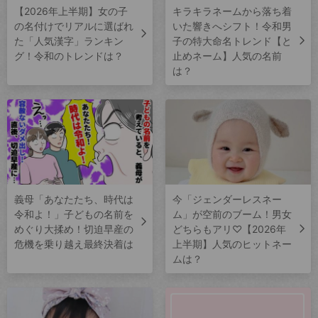
【2026年上半期】女の子
キラキラネームから落ち着
の名付けでリアルに選ばれ
いた響きへシフト！令和男
た「人気漢字」ランキン
子の特大命名トレンド【と
グ！令和のトレンドは？
止めネーム】人気の名前
は？
義母「あなたたち、時代は
今「ジェンダーレスネー
令和よ！」子どもの名前を
ム」が空前のブーム！男女
めぐり大揉め！切迫早産の
どちらもアリ♡【2026年
危機を乗り越え最終決着は
上半期】人気のヒットネー
ムは？