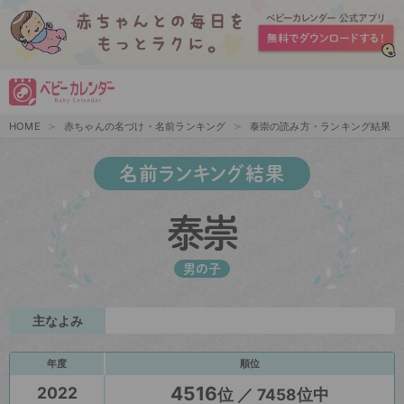
HOME
赤ちゃんの名づけ・名前ランキング
泰崇の読み方・ランキング結果
名前ランキング結果
泰崇
男の子
主なよみ
年度
順位
4516
2022
位 ／ 7458位中