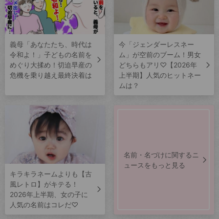
義母「あなたたち、時代は
今「ジェンダーレスネー
令和よ！」子どもの名前を
ム」が空前のブーム！男女
めぐり大揉め！切迫早産の
どちらもアリ♡【2026年
危機を乗り越え最終決着は
上半期】人気のヒットネー
ムは？
名前・名づけに関するニ
ュースをもっと見る
キラキラネームよりも【古
風レトロ】がキテる！
2026年上半期、女の子に
人気の名前はコレだ♡