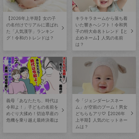
【2026年上半期】女の子
キラキラネームから落ち着
の名付けでリアルに選ばれ
いた響きへシフト！令和男
た「人気漢字」ランキン
子の特大命名トレンド【と
グ！令和のトレンドは？
止めネーム】人気の名前
は？
義母「あなたたち、時代は
今「ジェンダーレスネー
令和よ！」子どもの名前を
ム」が空前のブーム！男女
めぐり大揉め！切迫早産の
どちらもアリ♡【2026年
危機を乗り越え最終決着は
上半期】人気のヒットネー
ムは？