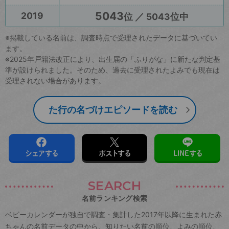
5043
2019
位 ／ 5043位中
※掲載している名前は、調査時点で受理されたデータに基づいてい
ます。
※2025年戸籍法改正により、出生届の「ふりがな」に新たな判定基
準が設けられました。そのため、過去に受理されたよみでも現在は
受理されない場合があります。
た行の名づけエピソードを読む
シェアする
ポストする
LINEする
SEARCH
名前ランキング検索
ベビーカレンダーが独自で調査・集計した2017年以降に生まれた赤
ちゃんの名前データの中から、知りたい名前の順位、よみの順位、