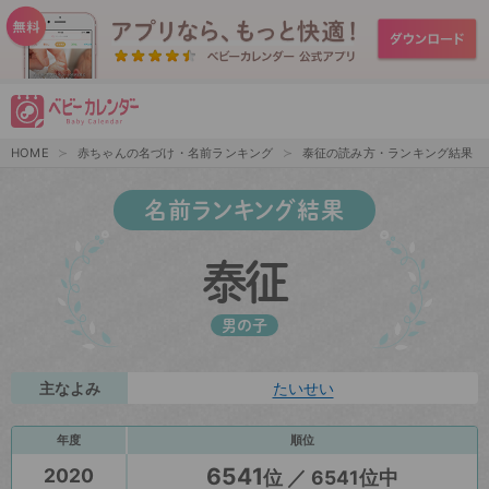
HOME
赤ちゃんの名づけ・名前ランキング
泰征の読み方・ランキング結果
名前ランキング結果
泰征
男の子
主なよみ
たいせい
年度
順位
6541
2020
位 ／ 6541位中