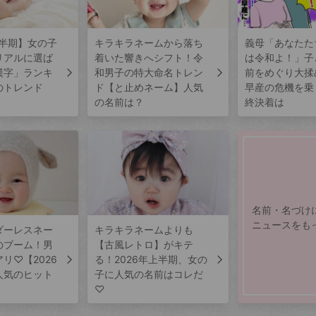
上半期】女の子
キラキラネームから落ち
義母「あなたた
リアルに選ば
着いた響きへシフト！令
は令和よ！」子
漢字」ランキ
和男子の特大命名トレン
前をめぐり大揉
のトレンド
ド【と止めネーム】人気
早産の危機を乗
の名前は？
終決着は
名前・名づけ
ニュースをも
ダーレスネー
キラキラネームよりも
のブーム！男
【古風レトロ】がキテ
リ♡【2026
る！2026年上半期、女の
人気のヒット
子に人気の名前はコレだ
♡