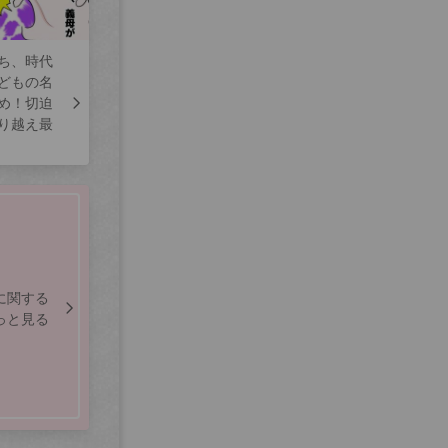
ち、時代
どもの名
め！切迫
り越え最
に関する
っと見る