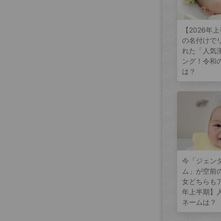
【2026年
の名付けで
れた「人気
ング！令和
は？
今「ジェン
ム」が空前
女どちらもア
年上半期】
ネームは？