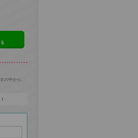
する
ータの中から、
た！