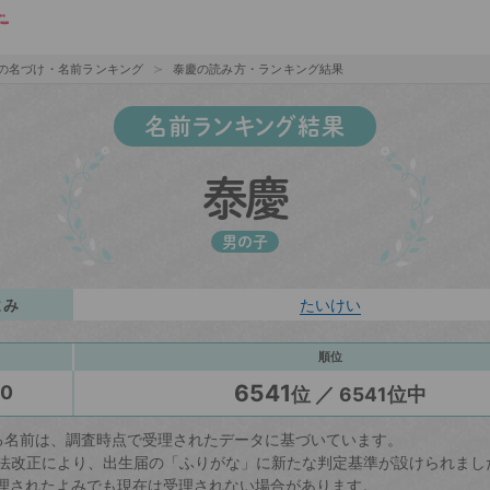
の名づけ・名前ランキング
泰慶の読み方・ランキング結果
名前ランキング結果
泰慶
男の子
よみ
たいけい
順位
6541
20
位 ／ 6541位中
る名前は、調査時点で受理されたデータに基づいています。
戸籍法改正により、出生届の「ふりがな」に新たな判定基準が設けられまし
理されたよみでも現在は受理されない場合があります。