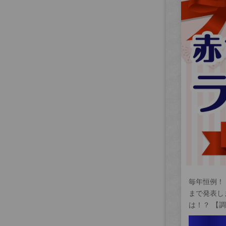
毎年恒例！
まで発表し
は！？ 【調