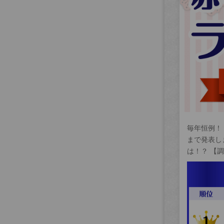
毎年恒例！
まで発表し
は！？ 【調