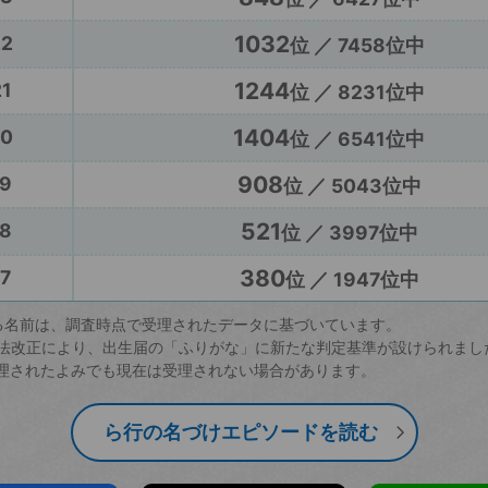
1032
22
位 ／ 7458位中
1244
1
位 ／ 8231位中
1404
20
位 ／ 6541位中
908
9
位 ／ 5043位中
521
8
位 ／ 3997位中
380
7
位 ／ 1947位中
る名前は、調査時点で受理されたデータに基づいています。
戸籍法改正により、出生届の「ふりがな」に新たな判定基準が設けられまし
理されたよみでも現在は受理されない場合があります。
ら行の名づけエピソードを読む