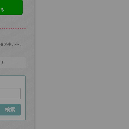
する
ータの中から、
た！
検索