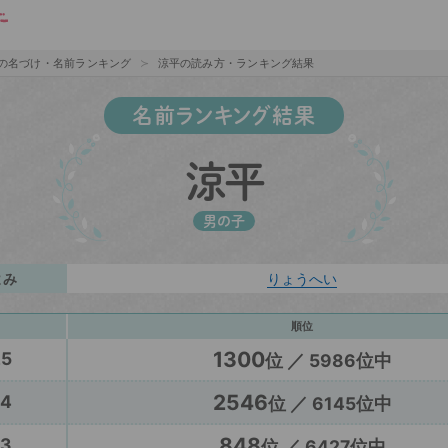
の名づけ・名前ランキング
涼平の読み方・ランキング結果
名前ランキング結果
涼平
男の子
よみ
りょうへい
順位
1300
25
位 ／ 5986位中
2546
24
位 ／ 6145位中
848
23
位 ／ 6427位中