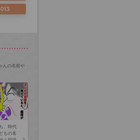
2013
ゃんの名前や
ち、時代
どもの名
め！切迫