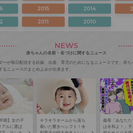
6
2015
2014
2
2011
2010
NEWS
赤ちゃんの名前・名づけに関するニュース
ダーが毎日配信する妊娠、出産、育児のためになるニュースです。赤ち
するニュースのまとめよみが出来ます。
上半期】女の子
キラキラネームから落ち
義母「あなたた
リアルに選ば
着いた響きへシフト！令
は令和よ！」子
漢字」ランキ
和男子の特大命名トレン
前をめぐり大揉