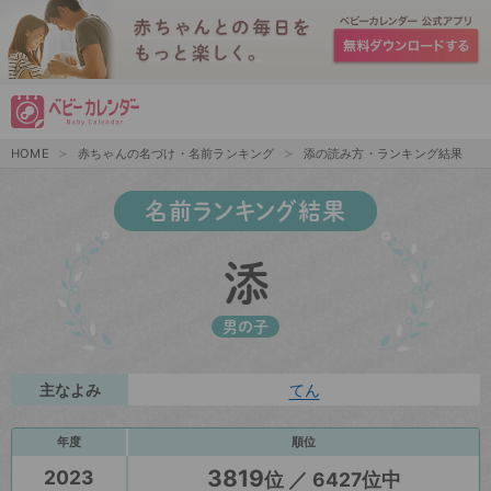
HOME
赤ちゃんの名づけ・名前ランキング
添の読み方・ランキング結果
名前ランキング結果
添
男の子
主なよみ
てん
年度
順位
3819
2023
位 ／ 6427位中