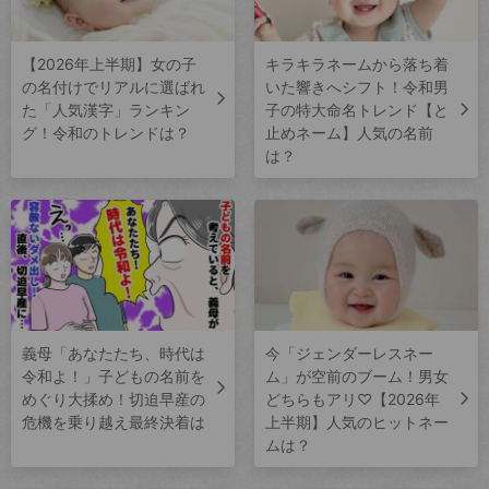
【2026年上半期】女の子
キラキラネームから落ち着
の名付けでリアルに選ばれ
いた響きへシフト！令和男
た「人気漢字」ランキン
子の特大命名トレンド【と
グ！令和のトレンドは？
止めネーム】人気の名前
は？
義母「あなたたち、時代は
今「ジェンダーレスネー
令和よ！」子どもの名前を
ム」が空前のブーム！男女
めぐり大揉め！切迫早産の
どちらもアリ♡【2026年
危機を乗り越え最終決着は
上半期】人気のヒットネー
ムは？