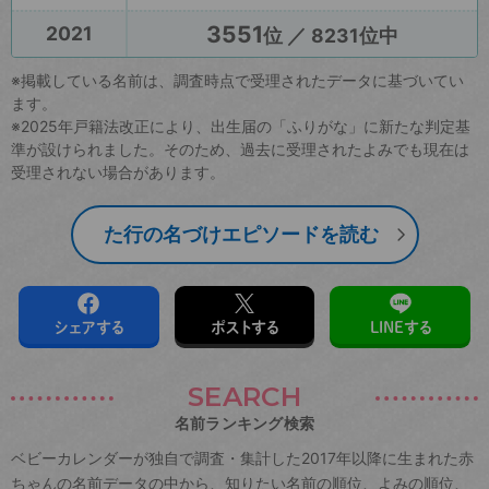
3551
2021
位 ／ 8231位中
※掲載している名前は、調査時点で受理されたデータに基づいてい
ます。
※2025年戸籍法改正により、出生届の「ふりがな」に新たな判定基
準が設けられました。そのため、過去に受理されたよみでも現在は
受理されない場合があります。
た行の名づけエピソードを読む
シェアする
ポストする
LINEする
SEARCH
名前ランキング検索
ベビーカレンダーが独自で調査・集計した2017年以降に生まれた赤
ちゃんの名前データの中から、知りたい名前の順位、よみの順位、