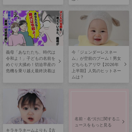
義母「あなたたち、時代は
今「ジェンダーレスネー
令和よ！」子どもの名前を
ム」が空前のブーム！男女
めぐり大揉め！切迫早産の
どちらもアリ♡【2026年
危機を乗り越え最終決着は
上半期】人気のヒットネー
ムは？
名前・名づけに関するニ
ュースをもっと見る
キラキラネームよりも【古