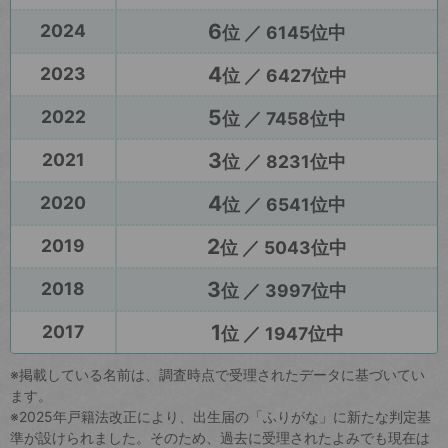
6
2024
位 ／ 6145位中
4
2023
位 ／ 6427位中
5
2022
位 ／ 7458位中
3
2021
位 ／ 8231位中
4
2020
位 ／ 6541位中
2
2019
位 ／ 5043位中
3
2018
位 ／ 3997位中
1
2017
位 ／ 1947位中
※掲載している名前は、調査時点で受理されたデータに基づいてい
ます。
※2025年戸籍法改正により、出生届の「ふりがな」に新たな判定基
準が設けられました。そのため、過去に受理されたよみでも現在は