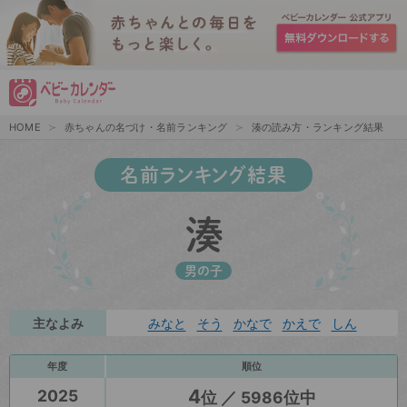
HOME
赤ちゃんの名づけ・名前ランキング
湊の読み方・ランキング結果
名前ランキング結果
湊
男の子
主なよみ
みなと
そう
かなで
かえで
しん
年度
順位
4
2025
位 ／ 5986位中