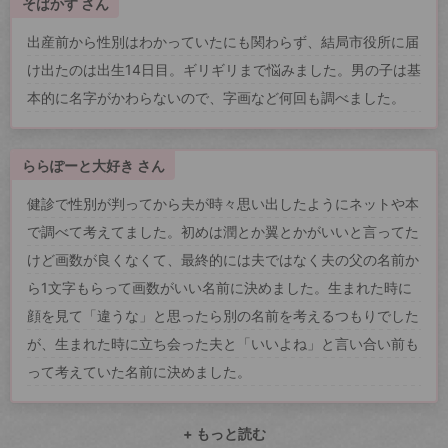
そばかす さん
出産前から性別はわかっていたにも関わらず、結局市役所に届
け出たのは出生14日目。ギリギリまで悩みました。男の子は基
本的に名字がかわらないので、字画など何回も調べました。
ららぽーと大好き さん
健診で性別が判ってから夫が時々思い出したようにネットや本
で調べて考えてました。初めは潤とか翼とかがいいと言ってた
けど画数が良くなくて、最終的には夫ではなく夫の父の名前か
ら1文字もらって画数がいい名前に決めました。生まれた時に
顔を見て「違うな」と思ったら別の名前を考えるつもりでした
が、生まれた時に立ち会った夫と「いいよね」と言い合い前も
って考えていた名前に決めました。
+ もっと読む