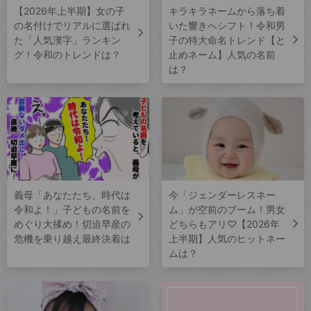
【2026年上半期】女の子
キラキラネームから落ち着
の名付けでリアルに選ばれ
いた響きへシフト！令和男
た「人気漢字」ランキン
子の特大命名トレンド【と
グ！令和のトレンドは？
止めネーム】人気の名前
は？
義母「あなたたち、時代は
今「ジェンダーレスネー
令和よ！」子どもの名前を
ム」が空前のブーム！男女
めぐり大揉め！切迫早産の
どちらもアリ♡【2026年
危機を乗り越え最終決着は
上半期】人気のヒットネー
ムは？