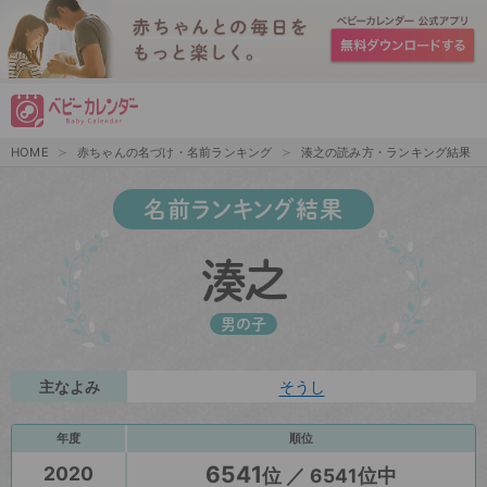
HOME
赤ちゃんの名づけ・名前ランキング
湊之の読み方・ランキング結果
名前ランキング結果
湊之
男の子
主なよみ
そうし
年度
順位
6541
2020
位 ／ 6541位中