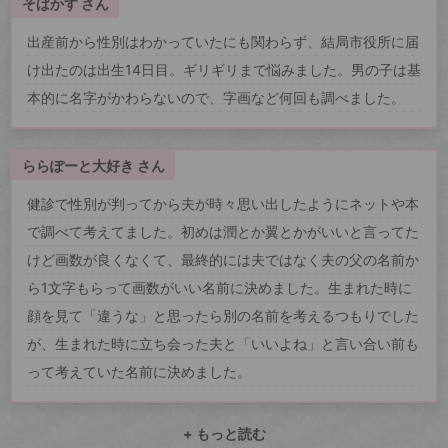
そばかす さん
出産前から性別はわかっていたにも関わらず、結局市役所に届
け出たのは出生14日目。ギリギリまで悩みました。男の子は基
本的に名字がかわらないので、字画など何回も調べました。
ららぽーと大好き さん
健診で性別が判ってから夫が時々思い出したようにネットや本
で調べて考えてました。初めは潤とか翼とかがいいと言ってた
けど画数が良くなくて、最終的には夫ではなく夫の父の名前か
ら1文字もらって画数がいい名前に決めました。生まれた時に
顔を見て「違うな」と思ったら別の名前を考えるつもりでした
が、生まれた時に立ち会った夫と「いいよね」と言い合い前も
って考えていた名前に決めました。
+ もっと読む