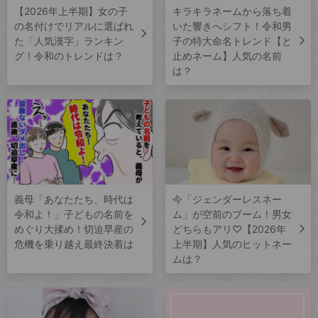
【2026年上半期】女の子
キラキラネームから落ち着
の名付けでリアルに選ばれ
いた響きへシフト！令和男
た「人気漢字」ランキン
子の特大命名トレンド【と
グ！令和のトレンドは？
止めネーム】人気の名前
は？
義母「あなたたち、時代は
今「ジェンダーレスネー
令和よ！」子どもの名前を
ム」が空前のブーム！男女
めぐり大揉め！切迫早産の
どちらもアリ♡【2026年
危機を乗り越え最終決着は
上半期】人気のヒットネー
ムは？