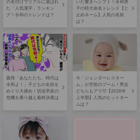
の名付けでリアルに選ばれ
いた響きへシフト！令和男
た「人気漢字」ランキン
子の特大命名トレンド【と
グ！令和のトレンドは？
止めネーム】人気の名前
は？
義母「あなたたち、時代は
今「ジェンダーレスネー
令和よ！」子どもの名前を
ム」が空前のブーム！男女
めぐり大揉め！切迫早産の
どちらもアリ♡【2026年
危機を乗り越え最終決着は
上半期】人気のヒットネー
ムは？