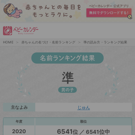
HOME
赤ちゃんの名づけ・名前ランキング
準の読み方・ランキング結果
名前ランキング結果
準
男の子
主なよみ
じゅん
年度
順位
6541
2020
位 ／ 6541位中