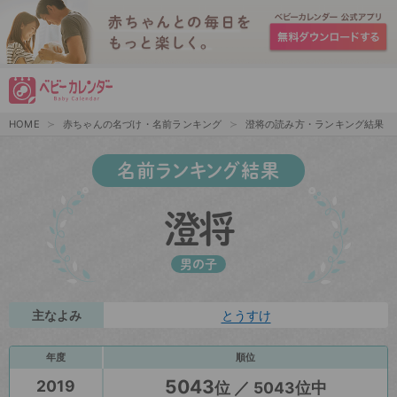
HOME
赤ちゃんの名づけ・名前ランキング
澄将の読み方・ランキング結果
名前ランキング結果
澄将
男の子
主なよみ
とうすけ
年度
順位
5043
2019
位 ／ 5043位中