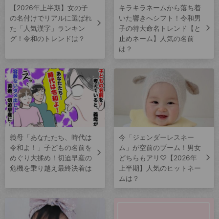
【2026年上半期】女の子
キラキラネームから落ち着
の名付けでリアルに選ばれ
いた響きへシフト！令和男
た「人気漢字」ランキン
子の特大命名トレンド【と
グ！令和のトレンドは？
止めネーム】人気の名前
は？
義母「あなたたち、時代は
今「ジェンダーレスネー
令和よ！」子どもの名前を
ム」が空前のブーム！男女
めぐり大揉め！切迫早産の
どちらもアリ♡【2026年
危機を乗り越え最終決着は
上半期】人気のヒットネー
ムは？