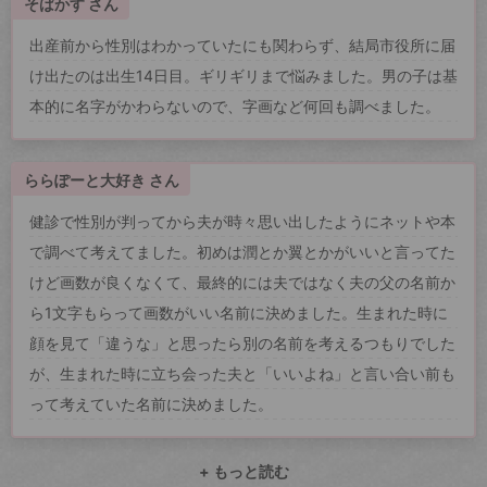
そばかす さん
出産前から性別はわかっていたにも関わらず、結局市役所に届
け出たのは出生14日目。ギリギリまで悩みました。男の子は基
本的に名字がかわらないので、字画など何回も調べました。
ららぽーと大好き さん
健診で性別が判ってから夫が時々思い出したようにネットや本
で調べて考えてました。初めは潤とか翼とかがいいと言ってた
けど画数が良くなくて、最終的には夫ではなく夫の父の名前か
ら1文字もらって画数がいい名前に決めました。生まれた時に
顔を見て「違うな」と思ったら別の名前を考えるつもりでした
が、生まれた時に立ち会った夫と「いいよね」と言い合い前も
って考えていた名前に決めました。
+ もっと読む