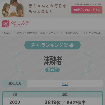
HOME
赤ちゃんの名づけ・名前ランキング
瀬緒の読み方・ランキング結果
名前ランキング結果
瀬緒
男の子
主なよみ
せお
年度
順位
3819
2023
位 ／ 6427位中