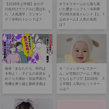
【2026年上半期】女の子
キラキラネームから落ち着
の名付けでリアルに選ばれ
いた響きへシフト！令和男
た「人気漢字」ランキン
子の特大命名トレンド【と
グ！令和のトレンドは？
止めネーム】人気の名前
は？
義母「あなたたち、時代は
今「ジェンダーレスネー
令和よ！」子どもの名前を
ム」が空前のブーム！男女
めぐり大揉め！切迫早産の
どちらもアリ♡【2026年
危機を乗り越え最終決着は
上半期】人気のヒットネー
ムは？