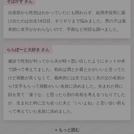
そばかす さん
出産前から性別はわかっていたにも関わらず、結局市役所に届
け出たのは出生14日目。ギリギリまで悩みました。男の子は基
本的に名字がかわらないので、字画など何回も調べました。
ららぽーと大好き さん
健診で性別が判ってから夫が時々思い出したようにネットや本
で調べて考えてました。初めは潤とか翼とかがいいと言ってた
けど画数が良くなくて、最終的には夫ではなく夫の父の名前か
ら1文字もらって画数がいい名前に決めました。生まれた時に
顔を見て「違うな」と思ったら別の名前を考えるつもりでした
が、生まれた時に立ち会った夫と「いいよね」と言い合い前も
って考えていた名前に決めました。
+ もっと読む