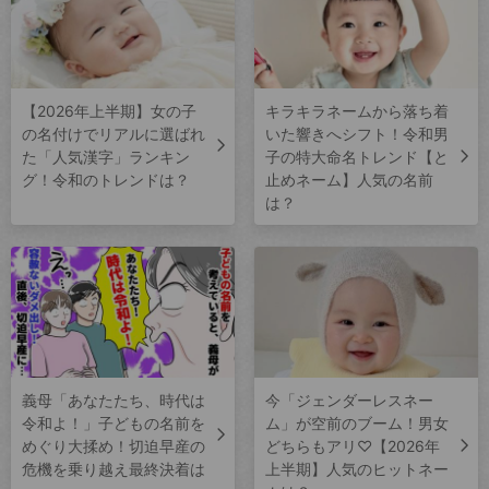
【2026年上半期】女の子
キラキラネームから落ち着
の名付けでリアルに選ばれ
いた響きへシフト！令和男
た「人気漢字」ランキン
子の特大命名トレンド【と
グ！令和のトレンドは？
止めネーム】人気の名前
は？
義母「あなたたち、時代は
今「ジェンダーレスネー
令和よ！」子どもの名前を
ム」が空前のブーム！男女
めぐり大揉め！切迫早産の
どちらもアリ♡【2026年
危機を乗り越え最終決着は
上半期】人気のヒットネー