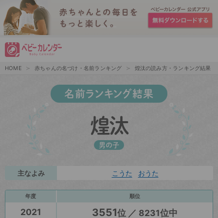
HOME
赤ちゃんの名づけ・名前ランキング
煌汰の読み方・ランキング結果
名前ランキング結果
煌汰
男の子
主なよみ
こうた
おうた
年度
順位
3551
2021
位 ／ 8231位中