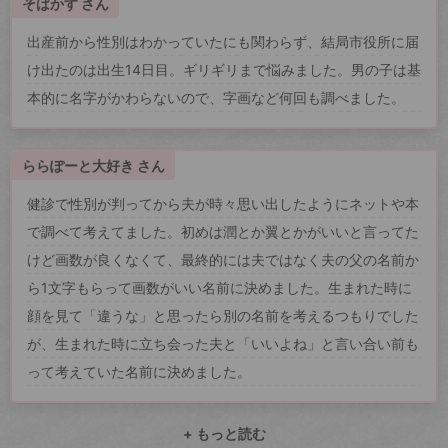
そばかす さん
出産前から性別はわかっていたにも関わらず、結局市役所に届
け出たのは出生14日目。ギリギリまで悩みました。男の子は基
本的に名字がかわらないので、字画など何回も調べました。
ららぽーと大好き さん
健診で性別が判ってから夫が時々思い出したようにネットや本
で調べて考えてました。初めは潤とか翼とかがいいと言ってた
けど画数が良くなくて、最終的には夫ではなく夫の父の名前か
ら1文字もらって画数がいい名前に決めました。生まれた時に
顔を見て「違うな」と思ったら別の名前を考えるつもりでした
が、生まれた時に立ち会った夫と「いいよね」と言い合い前も
って考えていた名前に決めました。
+ もっと読む