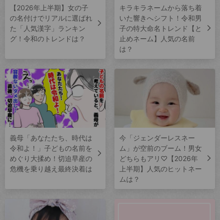
【2026年上半期】女の子
キラキラネームから落ち着
の名付けでリアルに選ばれ
いた響きへシフト！令和男
た「人気漢字」ランキン
子の特大命名トレンド【と
グ！令和のトレンドは？
止めネーム】人気の名前
は？
義母「あなたたち、時代は
今「ジェンダーレスネー
令和よ！」子どもの名前を
ム」が空前のブーム！男女
めぐり大揉め！切迫早産の
どちらもアリ♡【2026年
危機を乗り越え最終決着は
上半期】人気のヒットネー
ムは？