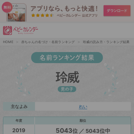
HOME
赤ちゃんの名づけ・名前ランキング
玲威の読み方・ランキング結果
名前ランキング結果
玲威
男の子
主なよみ
れい
年度
順位
5043
2019
位 ／ 5043位中