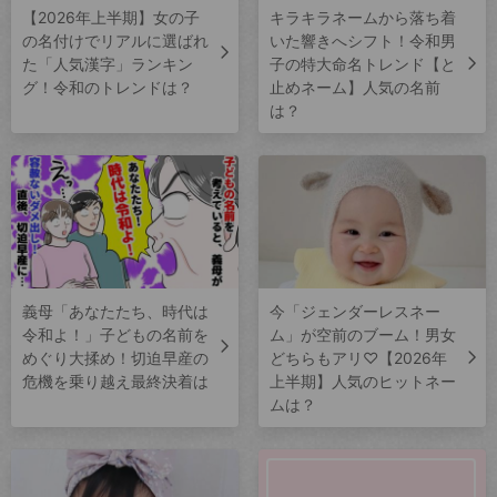
【2026年上半期】女の子
キラキラネームから落ち着
の名付けでリアルに選ばれ
いた響きへシフト！令和男
た「人気漢字」ランキン
子の特大命名トレンド【と
グ！令和のトレンドは？
止めネーム】人気の名前
は？
義母「あなたたち、時代は
今「ジェンダーレスネー
令和よ！」子どもの名前を
ム」が空前のブーム！男女
めぐり大揉め！切迫早産の
どちらもアリ♡【2026年
危機を乗り越え最終決着は
上半期】人気のヒットネー
ムは？