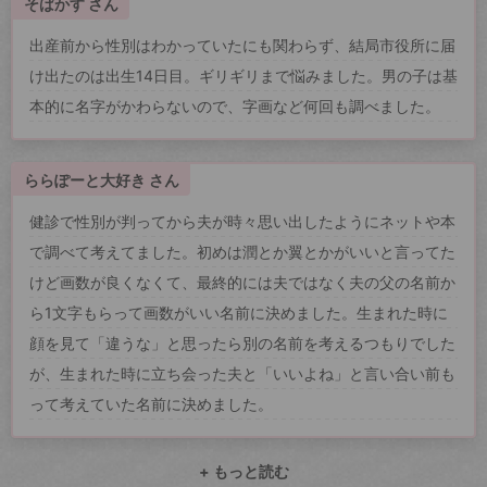
そばかす さん
出産前から性別はわかっていたにも関わらず、結局市役所に届
け出たのは出生14日目。ギリギリまで悩みました。男の子は基
本的に名字がかわらないので、字画など何回も調べました。
ららぽーと大好き さん
健診で性別が判ってから夫が時々思い出したようにネットや本
で調べて考えてました。初めは潤とか翼とかがいいと言ってた
けど画数が良くなくて、最終的には夫ではなく夫の父の名前か
ら1文字もらって画数がいい名前に決めました。生まれた時に
顔を見て「違うな」と思ったら別の名前を考えるつもりでした
が、生まれた時に立ち会った夫と「いいよね」と言い合い前も
って考えていた名前に決めました。
+ もっと読む