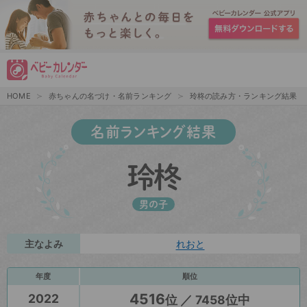
HOME
赤ちゃんの名づけ・名前ランキング
玲柊の読み方・ランキング結果
名前ランキング結果
玲柊
男の子
主なよみ
れおと
年度
順位
4516
2022
位 ／ 7458位中