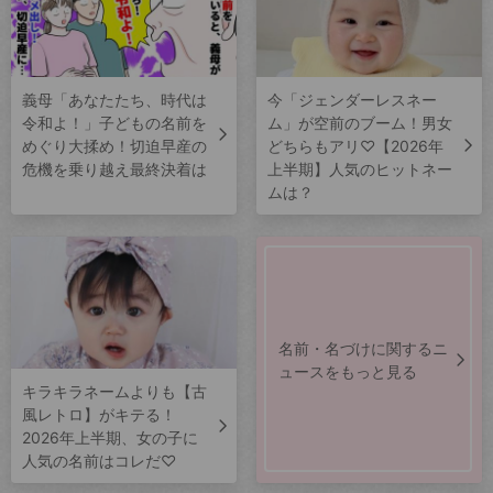
義母「あなたたち、時代は
今「ジェンダーレスネー
令和よ！」子どもの名前を
ム」が空前のブーム！男女
めぐり大揉め！切迫早産の
どちらもアリ♡【2026年
危機を乗り越え最終決着は
上半期】人気のヒットネー
ムは？
名前・名づけに関するニ
ュースをもっと見る
キラキラネームよりも【古
風レトロ】がキテる！
2026年上半期、女の子に
人気の名前はコレだ♡