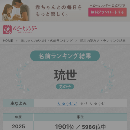
HOME
赤ちゃんの名づけ・名前ランキング
琉世の読み方・ランキング結果
名前ランキング結果
琉世
男の子
主なよみ
りゅうせい
るせ りゅうせ
年度
順位
1901
2025
位 ／ 5986位中