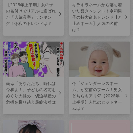
【2026年上半期】女の子
キラキラネームから落ち着
の名付けでリアルに選ばれ
いた響きへシフト！令和男
た「人気漢字」ランキン
子の特大命名トレンド【と
グ！令和のトレンドは？
止めネーム】人気の名前
は？
義母「あなたたち、時代は
今「ジェンダーレスネー
令和よ！」子どもの名前を
ム」が空前のブーム！男女
めぐり大揉め！切迫早産の
どちらもアリ♡【2026年
危機を乗り越え最終決着は
上半期】人気のヒットネー
ムは？