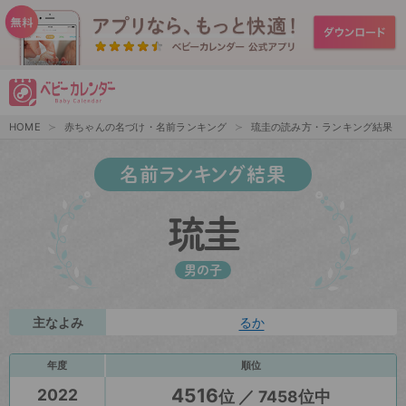
HOME
赤ちゃんの名づけ・名前ランキング
琉圭の読み方・ランキング結果
名前ランキング結果
琉圭
男の子
主なよみ
るか
年度
順位
4516
2022
位 ／ 7458位中