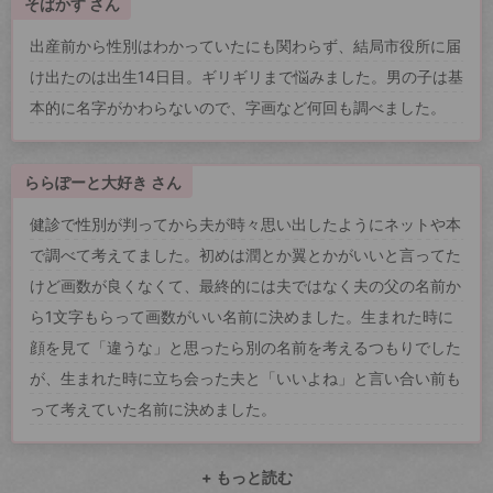
そばかす さん
出産前から性別はわかっていたにも関わらず、結局市役所に届
け出たのは出生14日目。ギリギリまで悩みました。男の子は基
本的に名字がかわらないので、字画など何回も調べました。
ららぽーと大好き さん
健診で性別が判ってから夫が時々思い出したようにネットや本
で調べて考えてました。初めは潤とか翼とかがいいと言ってた
けど画数が良くなくて、最終的には夫ではなく夫の父の名前か
ら1文字もらって画数がいい名前に決めました。生まれた時に
顔を見て「違うな」と思ったら別の名前を考えるつもりでした
が、生まれた時に立ち会った夫と「いいよね」と言い合い前も
って考えていた名前に決めました。
+ もっと読む