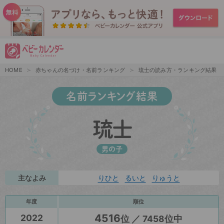
HOME
赤ちゃんの名づけ・名前ランキング
琉士の読み方・ランキング結果
名前ランキング結果
琉士
男の子
主なよみ
りひと
るいと
りゅうと
年度
順位
4516
2022
位 ／ 7458位中