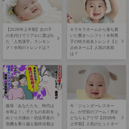
【2026年上半期】女の子
キラキラネームから落ち着
の名付けでリアルに選ばれ
いた響きへシフト！令和男
た「人気漢字」ランキン
子の特大命名トレンド【と
グ！令和のトレンドは？
止めネーム】人気の名前
は？
義母「あなたたち、時代は
今「ジェンダーレスネー
令和よ！」子どもの名前を
ム」が空前のブーム！男女
めぐり大揉め！切迫早産の
どちらもアリ♡【2026年
危機を乗り越え最終決着は
上半期】人気のヒットネー