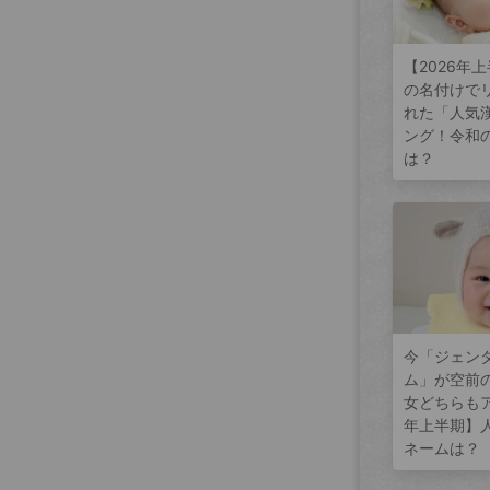
【2026年
の名付けで
れた「人気
ング！令和
は？
今「ジェン
ム」が空前
女どちらもア
年上半期】
ネームは？