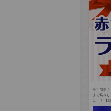
毎年恒例！
まで発表し
は！？ 【調