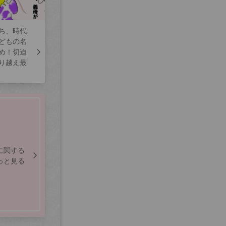
ち、時代
どもの名
め！切迫
り越え最
に関する
っと見る