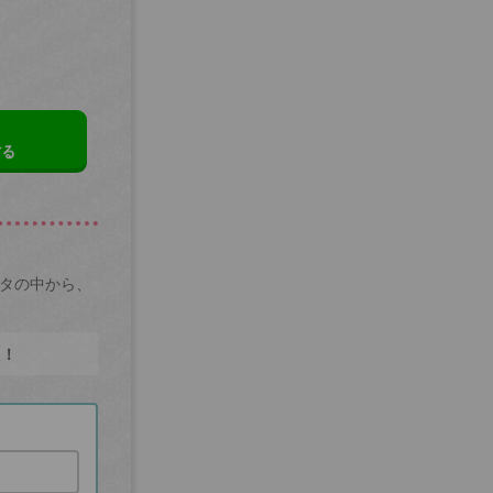
する
ータの中から、
た！