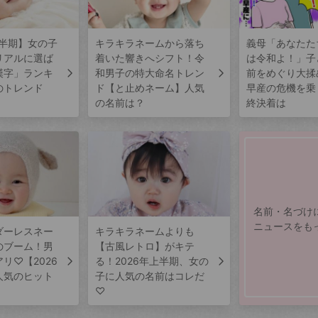
上半期】女の子
キラキラネームから落ち
義母「あなたた
リアルに選ば
着いた響きへシフト！令
は令和よ！」子
漢字」ランキ
和男子の特大命名トレン
前をめぐり大揉
のトレンド
ド【と止めネーム】人気
早産の危機を乗
の名前は？
終決着は
名前・名づけ
ニュースをも
ダーレスネー
キラキラネームよりも
のブーム！男
【古風レトロ】がキテ
リ♡【2026
る！2026年上半期、女の
人気のヒット
子に人気の名前はコレだ
♡