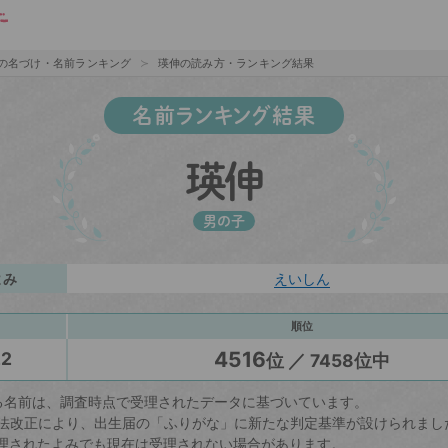
の名づけ・名前ランキング
瑛伸の読み方・ランキング結果
名前ランキング結果
瑛伸
男の子
よみ
えいしん
順位
4516
22
位 ／ 7458位中
る名前は、調査時点で受理されたデータに基づいています。
戸籍法改正により、出生届の「ふりがな」に新たな判定基準が設けられまし
理されたよみでも現在は受理されない場合があります。